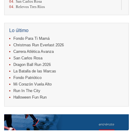
04.
San Carlos Rosa
04.
Relevos Tres Ríos
04.
Kilómetros Rosa
11.
Run In The City
17.
Caribe Paradise Run
18.
Casa Turire Trail Run
Lo último
18.
Warriors Run Circuit
Fondo Para Ti Mamá
18.
Samsung Jacó Beach Half Marathon 2026
25.
KRun by Under Armour
Christmas Run Everlast 2026
25.
Run Alajuela
Carrera Atlética Avanza
31.
Halloween Fun Run
San Carlos Rosa
Noviembre
Dragon Ball Run 2026
08.
Lindora Run
La Batalla de las Marcas
15.
Entre Pan y Rosas
Fondo Patriótico
Mi Corazón Vuela Alto
Diciembre
Run In The City
06.
Trail Vulcania 2026
Halloween Fun Run
12.
Media Maratón Puntarenas 2026
13.
Christmas Run Everlast 2026
Carreras anteriores