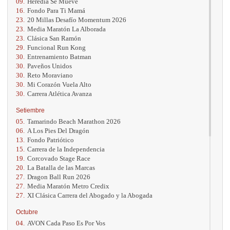
09.
Heredia Se Mueve
16.
Fondo Para Ti Mamá
23.
20 Millas Desafío Momentum 2026
23.
Media Maratón La Alborada
23.
Clásica San Ramón
29.
Funcional Run Kong
30.
Entrenamiento Batman
30.
Paveños Unidos
30.
Reto Moraviano
30.
Mi Corazón Vuela Alto
30.
Carrera Atlética Avanza
Setiembre
05.
Tamarindo Beach Marathon 2026
06.
A Los Pies Del Dragón
13.
Fondo Patriótico
15.
Carrera de la Independencia
19.
Corcovado Stage Race
20.
La Batalla de las Marcas
27.
Dragon Ball Run 2026
27.
Media Maratón Metro Credix
27.
XI Clásica Carrera del Abogado y la Abogada
Octubre
04.
AVON Cada Paso Es Por Vos