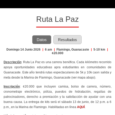
Ruta La Paz
Datos
Resultados
Domingo 14 Junio 2026
|
6 am
|
Flamingo, Guanacaste
|
5-10 km
|
¢20.000
Descripción
: Ruta La Paz es una carrera benéfica. Cada kilómetro recorrido
apoya oportunidades educativas apra estudiantes en comunidades de
Guanacaste. Este año tendrá rutas espectaculares de 5k y 10k caon salida y
meta desde la Marina de Flamingo, Guanacaste (ver mapa abajo).
Inscripción
: ¢20.000 que incluyen camisa, bolso de carrera, número,
cronometraje electrónico, póliza, puestos de hidratación, regalías de
patrocinadores, derecho a premiación y la satisfacción de ayudar con una
buena causa. La entrega de kits será el sábado 13 de junio, de 12 p.m. a 6
p.m., en la Marina de Flamingo. Habilitadas en línea
AQUÍ
.