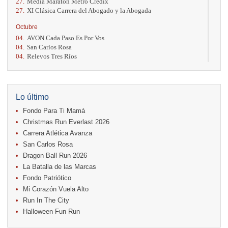
27.
Media Maratón Metro Credix
27.
XI Clásica Carrera del Abogado y la Abogada
Octubre
04.
AVON Cada Paso Es Por Vos
04.
San Carlos Rosa
04.
Relevos Tres Ríos
04.
Kilómetros Rosa
11.
Run In The City
17.
Caribe Paradise Run
18.
Casa Turire Trail Run
Lo último
18.
Warriors Run Circuit
Fondo Para Ti Mamá
18.
Samsung Jacó Beach Half Marathon 2026
25.
KRun by Under Armour
Christmas Run Everlast 2026
25.
Run Alajuela
Carrera Atlética Avanza
31.
Halloween Fun Run
San Carlos Rosa
Noviembre
Dragon Ball Run 2026
08.
Lindora Run
La Batalla de las Marcas
15.
Entre Pan y Rosas
Fondo Patriótico
Mi Corazón Vuela Alto
Diciembre
Run In The City
06.
Trail Vulcania 2026
Halloween Fun Run
12.
Media Maratón Puntarenas 2026
13.
Christmas Run Everlast 2026