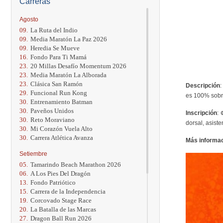
Carreras
Agosto
09.
La Ruta del Indio
09.
Media Maratón La Paz 2026
09.
Heredia Se Mueve
16.
Fondo Para Ti Mamá
23.
20 Millas Desafío Momentum 2026
23.
Media Maratón La Alborada
23.
Clásica San Ramón
Descripción
:
29.
Funcional Run Kong
es 100% sobre
30.
Entrenamiento Batman
30.
Paveños Unidos
Inscripción
: 
30.
Reto Moraviano
dorsal, asist
30.
Mi Corazón Vuela Alto
30.
Carrera Atlética Avanza
Más informa
Setiembre
05.
Tamarindo Beach Marathon 2026
06.
A Los Pies Del Dragón
13.
Fondo Patriótico
15.
Carrera de la Independencia
19.
Corcovado Stage Race
20.
La Batalla de las Marcas
27.
Dragon Ball Run 2026