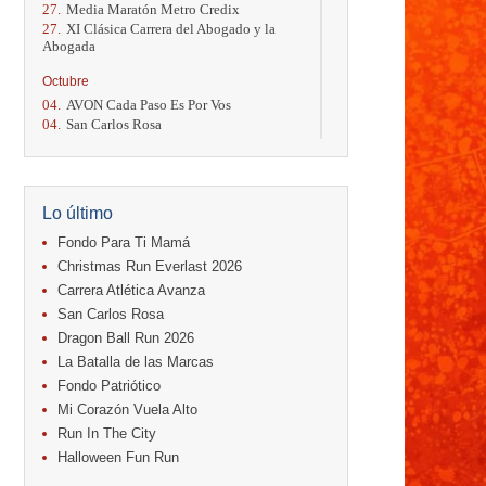
27.
Media Maratón Metro Credix
27.
XI Clásica Carrera del Abogado y la
Abogada
Octubre
04.
AVON Cada Paso Es Por Vos
04.
San Carlos Rosa
04.
Relevos Tres Ríos
04.
Kilómetros Rosa
11.
Run In The City
17.
Caribe Paradise Run
Lo último
18.
Casa Turire Trail Run
18.
Warriors Run Circuit
Fondo Para Ti Mamá
18.
Samsung Jacó Beach Half Marathon
Christmas Run Everlast 2026
2026
Carrera Atlética Avanza
25.
KRun by Under Armour
San Carlos Rosa
25.
Run Alajuela
31.
Halloween Fun Run
Dragon Ball Run 2026
La Batalla de las Marcas
Noviembre
Fondo Patriótico
08.
Lindora Run
Mi Corazón Vuela Alto
15.
Entre Pan y Rosas
Run In The City
Diciembre
Halloween Fun Run
06.
Trail Vulcania 2026