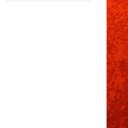
12.
Media Maratón Puntarenas 2026
13.
Christmas Run Everlast 2026
Carreras anteriores