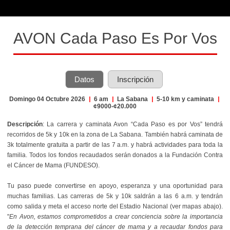
AVON Cada Paso Es Por Vos
Datos
Inscripción
Domingo 04 Octubre 2026
|
6 am
|
La Sabana
|
5-10 km y caminata
|
¢9000-¢20.000
Descripción
: La carrera y caminata Avon “Cada Paso es por Vos” tendrá
recorridos de 5k y 10k en la zona de La Sabana. También habrá caminata de
3k totalmente gratuita a partir de las 7 a.m. y habrá actividades para toda la
familia. Todos los fondos recaudados serán donados a la Fundación Contra
el Cáncer de Mama (FUNDESO).
Tu paso puede convertirse en apoyo, esperanza y una oportunidad para
muchas familias.
Las carreras de 5k y 10k saldrán a las 6 a.m. y tendrán
como salida y meta el acceso norte del Estadio Nacional (ver mapas abajo).
"
En Avon, estamos comprometidos a crear conciencia sobre la importancia
de la detección temprana del cáncer de mama y a recaudar fondos para