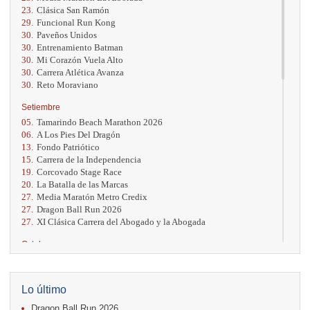
23.
Clásica San Ramón
29.
Funcional Run Kong
30.
Paveños Unidos
30.
Entrenamiento Batman
30.
Mi Corazón Vuela Alto
30.
Carrera Atlética Avanza
30.
Reto Moraviano
Setiembre
05.
Tamarindo Beach Marathon 2026
06.
A Los Pies Del Dragón
13.
Fondo Patriótico
15.
Carrera de la Independencia
19.
Corcovado Stage Race
20.
La Batalla de las Marcas
27.
Media Maratón Metro Credix
27.
Dragon Ball Run 2026
27.
XI Clásica Carrera del Abogado y la Abogada
Octubre
04.
AVON Cada Paso Es Por Vos
04.
San Carlos Rosa
04.
Relevos Tres Ríos
Lo último
04.
Kilómetros Rosa
Dragon Ball Run 2026
11.
Run In The City