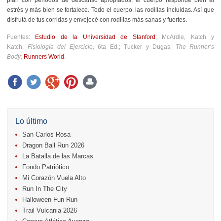
estrés y más bien se fortalece. Todo el cuerpo, las rodillas incluidas. Así que
disfrutá de tus corridas y envejecé con rodillas más sanas y fuertes.
Fuentes:
Estudio de la Universidad de Stanford
;
McArdle, Katch y
Katch,
Fisiología del Ejercicio,
6ta Ed.;
Tucker y Dugas,
The Runner’s
Body;
Runners World
.
Lo último
San Carlos Rosa
Dragon Ball Run 2026
La Batalla de las Marcas
Fondo Patriótico
Mi Corazón Vuela Alto
Run In The City
Halloween Fun Run
Trail Vulcania 2026