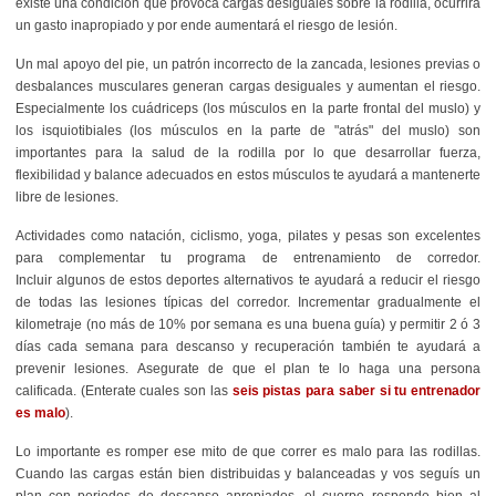
existe una condición que provoca cargas desiguales sobre la rodilla, ocurrirá
un gasto inapropiado y por ende aumentará el riesgo de lesión.
Un mal apoyo del pie, un patrón incorrecto de la zancada, lesiones previas o
desbalances musculares generan cargas desiguales y aumentan el riesgo.
Especialmente los cuádriceps (los músculos en la parte frontal del muslo) y
los isquiotibiales (los músculos en la parte de "atrás" del muslo) son
importantes para la salud de la rodilla por lo que desarrollar fuerza,
flexibilidad y balance adecuados en estos músculos te ayudará a mantenerte
libre de lesiones.
Actividades como natación, ciclismo, yoga, pilates y pesas son excelentes
para complementar tu programa de entrenamiento de corredor.
Incluir algunos de estos deportes alternativos te ayudará a reducir el riesgo
de todas las lesiones típicas del corredor. Incrementar gradualmente el
kilometraje (no más de 10% por semana es una buena guía) y permitir 2 ó 3
días cada semana para descanso y recuperación también te ayudará a
prevenir lesiones. Asegurate de que el plan te lo haga una persona
calificada. (Enterate cuales son las
seis pistas para saber si tu entrenador
es malo
).
Lo importante es romper ese mito de que correr es malo para las rodillas.
Cuando las cargas están bien distribuidas y balanceadas y vos seguís un
plan con periodos de descanso apropiados, el cuerpo responde bien al