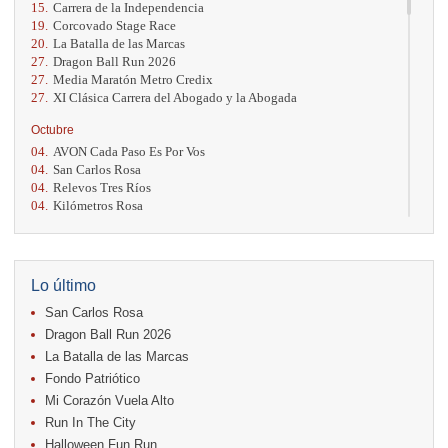
15.
Carrera de la Independencia
19.
Corcovado Stage Race
20.
La Batalla de las Marcas
27.
Dragon Ball Run 2026
27.
Media Maratón Metro Credix
27.
XI Clásica Carrera del Abogado y la Abogada
Octubre
04.
AVON Cada Paso Es Por Vos
04.
San Carlos Rosa
04.
Relevos Tres Ríos
04.
Kilómetros Rosa
11.
Run In The City
17.
Caribe Paradise Run
18.
Casa Turire Trail Run
18.
Warriors Run Circuit
Lo último
18.
Samsung Jacó Beach Half Marathon 2026
San Carlos Rosa
25.
KRun by Under Armour
25.
Run Alajuela
Dragon Ball Run 2026
31.
Halloween Fun Run
La Batalla de las Marcas
Fondo Patriótico
Noviembre
Mi Corazón Vuela Alto
08.
Lindora Run
15.
Entre Pan y Rosas
Run In The City
Halloween Fun Run