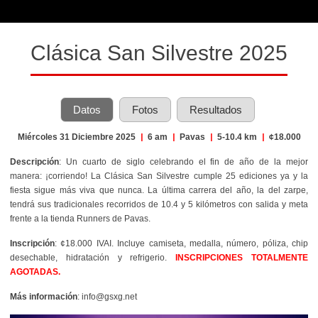
Clásica San Silvestre 2025
Datos
Fotos
Resultados
Miércoles 31 Diciembre 2025
|
6 am
|
Pavas
|
5-10.4 km
|
¢18.000
Descripción
:
Un cuarto de siglo celebrando el fin de año de la mejor
manera: ¡corriendo! La Clásica San Silvestre cumple 25 ediciones ya y la
fiesta sigue más viva que nunca. La última carrera del año, la del zarpe,
tendrá sus tradicionales recorridos de 10.4 y 5 kilómetros con salida y meta
frente a la tienda Runners de Pavas.
Inscripción
: ¢18.000 IVAI. Incluye c
amiseta, medalla, número, póliza, chip
desechable, hidratación y refrigerio.
INSCRIPCIONES TOTALMENTE
AGOTADAS.
Más información
: info@gsxg.net