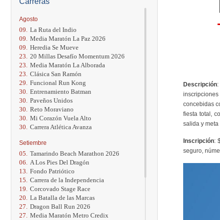
Carreras
Agosto
09.
La Ruta del Indio
09.
Media Maratón La Paz 2026
09.
Heredia Se Mueve
23.
20 Millas Desafío Momentum 2026
23.
Media Maratón La Alborada
23.
Clásica San Ramón
29.
Funcional Run Kong
Descripción
:
30.
Entrenamiento Batman
inscripciones
30.
Paveños Unidos
concebidas co
30.
Reto Moraviano
fiesta total,
30.
Mi Corazón Vuela Alto
salida y meta
30.
Carrera Atlética Avanza
Inscripción
: 
Setiembre
seguro, númer
05.
Tamarindo Beach Marathon 2026
06.
A Los Pies Del Dragón
13.
Fondo Patriótico
15.
Carrera de la Independencia
19.
Corcovado Stage Race
20.
La Batalla de las Marcas
27.
Dragon Ball Run 2026
27.
Media Maratón Metro Credix