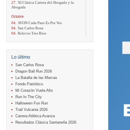
27.
XI Clásica Carrera del Abogado y la
Abogada
Octubre
04.
AVON Cada Paso Es Por Vos
04.
San Carlos Rosa
04.
Relevos Tres Ríos
04.
Kilómetros Rosa
11.
Run In The City
17.
Caribe Paradise Run
18.
Casa Turire Trail Run
Lo último
18.
Warriors Run Circuit
18.
Samsung Jacó Beach Half Marathon
San Carlos Rosa
2026
Dragon Ball Run 2026
25.
KRun by Under Armour
La Batalla de las Marcas
25.
Run Alajuela
Fondo Patriótico
31.
Halloween Fun Run
Mi Corazón Vuela Alto
Noviembre
Run In The City
08.
Lindora Run
Halloween Fun Run
15.
Entre Pan y Rosas
Trail Vulcania 2026
Diciembre
Carrera Atlética Avanza
06.
Trail Vulcania 2026
Resultados Clásica Santaneña 2026
12.
Media Maratón Puntarenas 2026