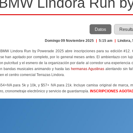
BMW Lindora Run b
Datos
Result
Domingo 09 Noviembre 2025
|
5:15 am
|
Lindora,
 BMW Lindora Run by Powerade 2025 abre inscripciones para su edición #12. Qu
 se han agotado por completo, por lo general meses antes. El ambientazo con lujo
n pulcritud y el esmero de la organización por darle al corredor una experiencia d
 con bandas musicales animando y hasta las
hermanas Agustinas
alentando sin fal
 en el centro comercial Terrazas Lindora.
$54+IVA para 5k y 10k, y $57+ IVA para 21k. Incluye camisa original de marca, m
o, cronometraje electrónico y servicio de guardarropía.
INSCRIPCIONES AGOTA