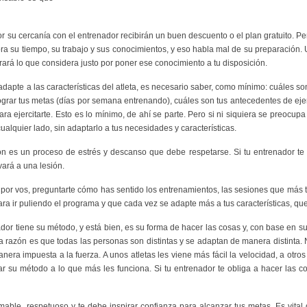
 su cercanía con el entrenador recibirán un buen descuento o el plan gratuito. Pe
ra su tiempo, su trabajo y sus conocimientos, y eso habla mal de su preparación.
rará lo que considera justo por poner ese conocimiento a tu disposición.
apte a las características del atleta, es necesario saber, como mínimo: cuáles son
lograr tus metas (días por semana entrenando), cuáles son tus antecedentes de ejer
ra ejercitarte. Esto es lo mínimo, de ahí se parte. Pero si ni siquiera se preocupa
alquier lado, sin adaptarlo a tus necesidades y características.
n es un proceso de estrés y descanso que debe respetarse. Si tu entrenador te
ará a una lesión.
por vos, preguntarte cómo has sentido los entrenamientos, las sesiones que más t
ara ir puliendo el programa y que cada vez se adapte más a tus características, qu
nador tiene su método, y está bien, es su forma de hacer las cosas y, con base en su
la razón es que todas las personas son distintas y se adaptan de manera distinta. 
era impuesta a la fuerza. A unos atletas les viene más fácil la velocidad, a otros 
ar su método a lo que más les funciona. Si tu entrenador te obliga a hacer las c
amable, respetuoso y te debe inspirar confianza para alcanzar tus metas. Es vita