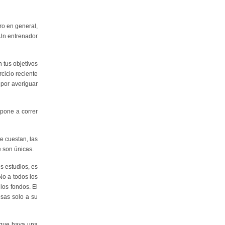
ro en general,
 Un entrenador
 tus objetivos
cicio reciente
 por averiguar
 pone a correr
e cuestan, las
e son únicas.
s estudios, es
No a todos los
los fondos. El
osas solo a su
l que haya una