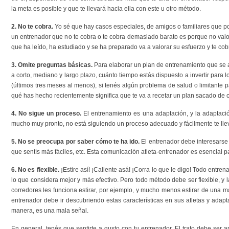
la meta es posible y que te llevará hacia ella con este u otro método.
2. No te cobra.
Yo sé que hay casos especiales, de amigos o familiares que por
un entrenador que no te cobra o te cobra demasiado barato es porque no valo
que ha leído, ha estudiado y se ha preparado va a valorar su esfuerzo y te cob
3. Omite preguntas básicas.
Para elaborar un plan de entrenamiento que se ad
a corto, mediano y largo plazo, cuánto tiempo estás dispuesto a invertir para 
(últimos tres meses al menos), si tenés algún problema de salud o limitante pa
qué has hecho recientemente significa que te va a recetar un plan sacado de cu
4. No sigue un proceso.
El entrenamiento es una adaptación, y la adaptació
mucho muy pronto, no está siguiendo un proceso adecuado y fácilmente te llev
5. No se preocupa por saber cómo te ha ido.
El entrenador debe interesarse 
que sentís más fáciles, etc. Esta comunicación atleta-entrenador es esencial p
6. No es flexible.
¡Estire así! ¡Caliente asá! ¡Corra lo que le digo! Todo entre
lo que considera mejor y más efectivo. Pero todo método debe ser flexible, y 
corredores les funciona estirar, por ejemplo, y mucho menos estirar de una man
entrenador debe ir descubriendo estas características en sus atletas y adapt
manera, es una mala señal.
En general, tenés que sentirte a gusto con tu entrenador. El trato debe ser 