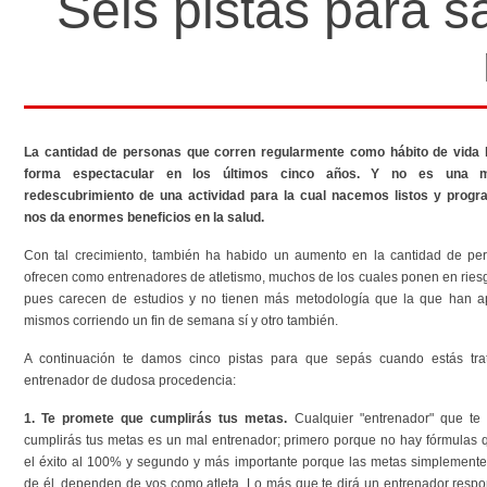
Seis pistas para s
La cantidad de personas que corren regularmente como hábito de vida 
forma espectacular en los últimos cinco años. Y no es una 
redescubrimiento de una actividad para la cual nacemos listos y prog
nos da enormes beneficios en la salud.
Con tal crecimiento, también ha habido un aumento en la cantidad de pe
ofrecen como entrenadores de atletismo, muchos de los cuales ponen en riesgo
pues carecen de estudios y no tienen más metodología que la que han ap
mismos corriendo un fin de semana sí y otro también.
A continuación te damos cinco pistas para que sepás cuando estás tr
entrenador de dudosa procedencia:
1. Te promete que cumplirás tus metas.
Cualquier "entrenador" que te 
cumplirás tus metas es un mal entrenador; primero porque no hay fórmulas 
el éxito al 100% y segundo y más importante porque las metas simplement
de él, dependen de vos como atleta. Lo más que te dirá un entrenador resp