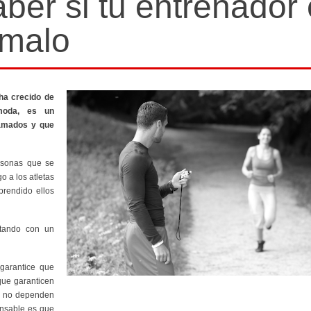
aber si tu entrenador
malo
ha crecido de
moda, es un
ramados y que
rsonas que se
 a los atletas
rendido ellos
atando con un
garantice que
que garanticen
e no dependen
onsable es que