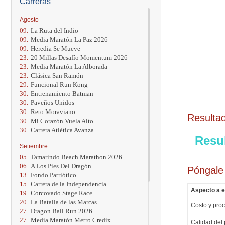
Carreras
Agosto
09.
La Ruta del Indio
09.
Media Maratón La Paz 2026
09.
Heredia Se Mueve
23.
20 Millas Desafío Momentum 2026
23.
Media Maratón La Alborada
23.
Clásica San Ramón
29.
Funcional Run Kong
30.
Entrenamiento Batman
30.
Paveños Unidos
30.
Reto Moraviano
Resulta
30.
Mi Corazón Vuela Alto
30.
Carrera Atlética Avanza
Resu
Setiembre
05.
Tamarindo Beach Marathon 2026
06.
A Los Pies Del Dragón
Póngale
13.
Fondo Patriótico
15.
Carrera de la Independencia
Aspecto a e
19.
Corcovado Stage Race
20.
La Batalla de las Marcas
Costo y proc
27.
Dragon Ball Run 2026
27.
Media Maratón Metro Credix
Calidad del 