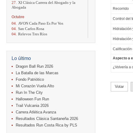
27.
XI Clásica Carrera del Abogado y la
Abogada
Recorrido
Octubre
Control del t
04.
AVON Cada Paso Es Por Vos
04.
San Carlos Rosa
Hidratación y
04.
Relevos Tres Ríos
Hidratación y
04.
Kilómetros Rosa
11.
Run In The City
Calificación
17.
Caribe Paradise Run
18.
Casa Turire Trail Run
Lo último
Aspecto a e
18.
Warriors Run Circuit
18.
Samsung Jacó Beach Half Marathon
Dragon Ball Run 2026
¿Volvería a 
2026
La Batalla de las Marcas
25.
KRun by Under Armour
Fondo Patriótico
25.
Run Alajuela
Mi Corazón Vuela Alto
Votar
31.
Halloween Fun Run
Run In The City
Noviembre
Halloween Fun Run
08.
Lindora Run
Trail Vulcania 2026
15.
Entre Pan y Rosas
Carrera Atlética Avanza
Diciembre
Resultados Clásica Santaneña 2026
06.
Trail Vulcania 2026
Resultados Run Costa Rica by PLS
12.
Media Maratón Puntarenas 2026