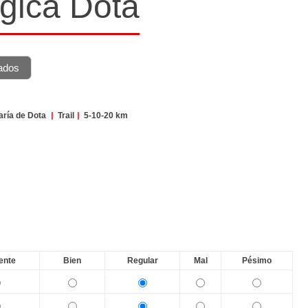
gica Dota
ados
ría de Dota
|
Trail
|
5-10-20 km
ente
Bien
Regular
Mal
Pésimo