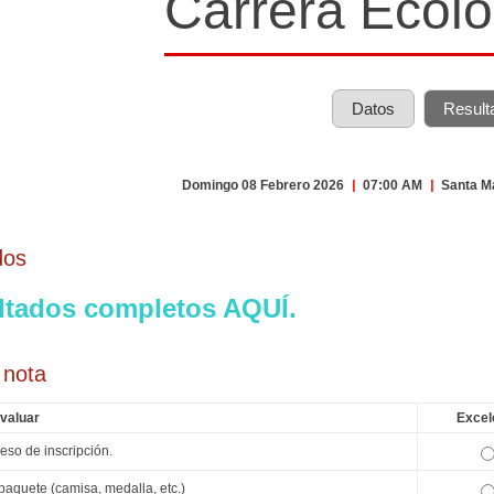
Carrera Ecoló
Datos
Result
Domingo 08 Febrero 2026
|
07:00 AM
|
Santa Ma
dos
ltados completos AQUÍ.
 nota
valuar
Excel
eso de inscripción.
paquete (camisa, medalla, etc.)