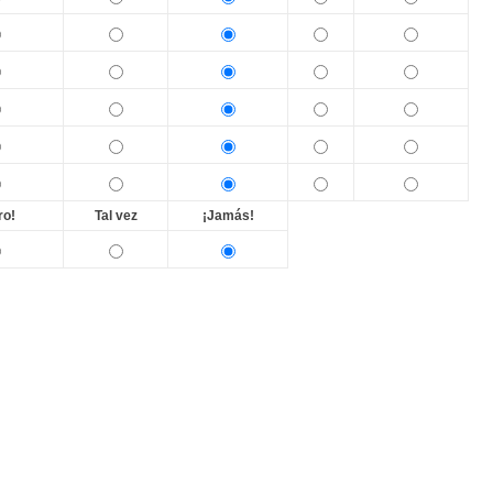
ro!
Tal vez
¡Jamás!