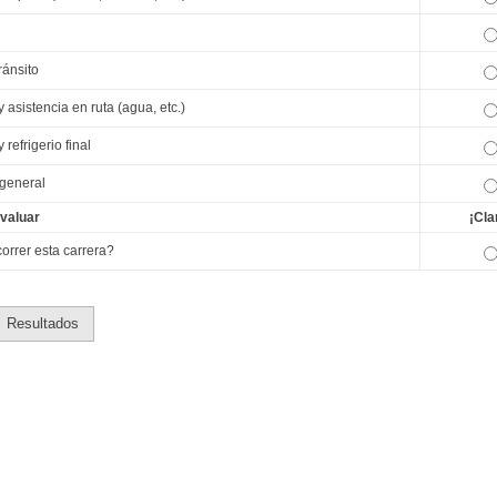
ránsito
 asistencia en ruta (agua, etc.)
 refrigerio final
 general
valuar
¡Cla
correr esta carrera?
Resultados