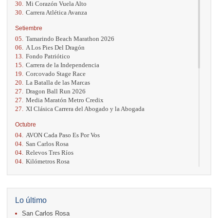
30.
Mi Corazón Vuela Alto
30.
Carrera Atlética Avanza
Setiembre
05.
Tamarindo Beach Marathon 2026
06.
A Los Pies Del Dragón
13.
Fondo Patriótico
15.
Carrera de la Independencia
19.
Corcovado Stage Race
20.
La Batalla de las Marcas
27.
Dragon Ball Run 2026
27.
Media Maratón Metro Credix
27.
XI Clásica Carrera del Abogado y la Abogada
Octubre
04.
AVON Cada Paso Es Por Vos
04.
San Carlos Rosa
04.
Relevos Tres Ríos
04.
Kilómetros Rosa
11.
Run In The City
17.
Caribe Paradise Run
18.
Casa Turire Trail Run
18.
Warriors Run Circuit
Lo último
18.
Samsung Jacó Beach Half Marathon 2026
San Carlos Rosa
25.
KRun by Under Armour