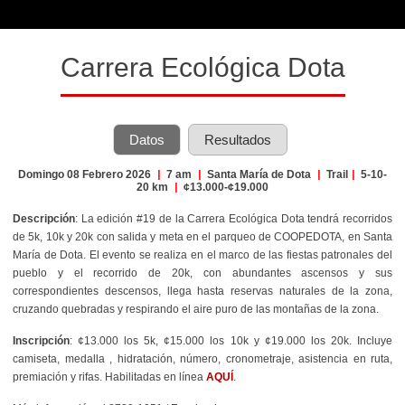
Carrera Ecológica Dota
Datos
Resultados
Domingo 08 Febrero 2026
|
7 am
|
Santa María de Dota
|
Trail
|
5-10-
20 km
|
¢13.000-¢19.000
Descripción
: La edición #19 de la Carrera Ecológica Dota tendrá recorridos
de 5k, 10k y 20k con salida y meta en el parqueo de COOPEDOTA, en Santa
María de Dota. El evento se realiza en el marco de las fiestas patronales del
pueblo y el recorrido de 20k, con abundantes ascensos y sus
correspondientes descensos, llega hasta reservas naturales de la zona,
cruzando quebradas y respirando el aire puro de las montañas de la zona.
Inscripción
: ¢13.000 los 5k, ¢15.000 los 10k y ¢19.000 los 20k. Incluye
camiseta, medalla , hidratación, número, cronometraje, asistencia en ruta,
premiación y rifas. Habilitadas en línea
AQUÍ
.