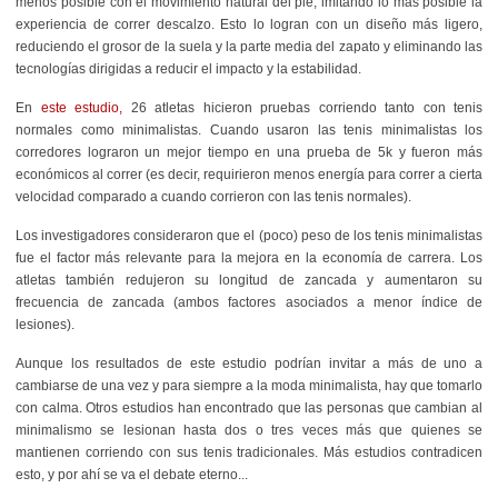
menos posible con el movimiento natural del pie, imitando lo más posible la
experiencia de correr descalzo. Esto lo logran con un diseño más ligero,
reduciendo el grosor de la suela y la parte media del zapato y eliminando las
tecnologías dirigidas a reducir el impacto y la estabilidad.
En
este estudio,
26 atletas hicieron pruebas corriendo tanto con tenis
normales como minimalistas. Cuando usaron las tenis minimalistas los
corredores lograron un mejor tiempo en una prueba de 5k y fueron más
económicos al correr (es decir, requirieron menos energía para correr a cierta
velocidad comparado a cuando corrieron con las tenis normales).
Los investigadores consideraron que el (poco) peso de los tenis minimalistas
fue el factor más relevante para la mejora en la economía de carrera. Los
atletas también redujeron su longitud de zancada y aumentaron su
frecuencia de zancada (ambos factores asociados a menor índice de
lesiones).
Aunque los resultados de este estudio podrían invitar a más de uno a
cambiarse de una vez y para siempre a la moda minimalista, hay que tomarlo
con calma. Otros estudios han encontrado que las personas que cambian al
minimalismo se lesionan hasta dos o tres veces más que quienes se
mantienen corriendo con sus tenis tradicionales. Más estudios contradicen
esto, y por ahí se va el debate eterno...