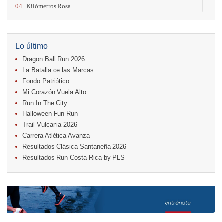
04.
Kilómetros Rosa
11.
Run In The City
17.
Caribe Paradise Run
18.
Casa Turire Trail Run
18.
Warriors Run Circuit
Lo último
18.
Samsung Jacó Beach Half Marathon 2026
Dragon Ball Run 2026
25.
KRun by Under Armour
25.
Run Alajuela
La Batalla de las Marcas
31.
Halloween Fun Run
Fondo Patriótico
Mi Corazón Vuela Alto
Noviembre
Run In The City
08.
Lindora Run
15.
Entre Pan y Rosas
Halloween Fun Run
Trail Vulcania 2026
Diciembre
Carrera Atlética Avanza
06.
Trail Vulcania 2026
Resultados Clásica Santaneña 2026
12.
Media Maratón Puntarenas 2026
Resultados Run Costa Rica by PLS
Carreras anteriores