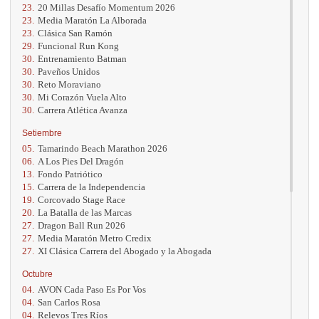
23.
20 Millas Desafío Momentum 2026
23.
Media Maratón La Alborada
23.
Clásica San Ramón
29.
Funcional Run Kong
30.
Entrenamiento Batman
30.
Paveños Unidos
30.
Reto Moraviano
30.
Mi Corazón Vuela Alto
30.
Carrera Atlética Avanza
Setiembre
05.
Tamarindo Beach Marathon 2026
06.
A Los Pies Del Dragón
13.
Fondo Patriótico
15.
Carrera de la Independencia
19.
Corcovado Stage Race
20.
La Batalla de las Marcas
27.
Dragon Ball Run 2026
27.
Media Maratón Metro Credix
27.
XI Clásica Carrera del Abogado y la Abogada
Octubre
04.
AVON Cada Paso Es Por Vos
04.
San Carlos Rosa
04.
Relevos Tres Ríos