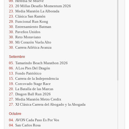
09.
Heredia Se Mueve
23.
20 Millas Desafío Momentum 2026
23.
Media Maratón La Alborada
23.
Clásica San Ramón
29.
Funcional Run Kong
30.
Entrenamiento Batman
30.
Paveños Unidos
30.
Reto Moraviano
30.
Mi Corazón Vuela Alto
30.
Carrera Atlética Avanza
Setiembre
05.
Tamarindo Beach Marathon 2026
06.
A Los Pies Del Dragón
13.
Fondo Patriótico
15.
Carrera de la Independencia
19.
Corcovado Stage Race
20.
La Batalla de las Marcas
27.
Dragon Ball Run 2026
27.
Media Maratón Metro Credix
27.
XI Clásica Carrera del Abogado y la Abogada
Octubre
04.
AVON Cada Paso Es Por Vos
04.
San Carlos Rosa