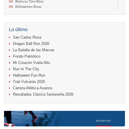
04.
Relevos Tres Ríos
04.
Kilómetros Rosa
11.
Run In The City
17.
Caribe Paradise Run
18.
Casa Turire Trail Run
18.
Warriors Run Circuit
Lo último
18.
Samsung Jacó Beach Half Marathon 2026
San Carlos Rosa
25.
KRun by Under Armour
25.
Run Alajuela
Dragon Ball Run 2026
31.
Halloween Fun Run
La Batalla de las Marcas
Fondo Patriótico
Noviembre
Mi Corazón Vuela Alto
08.
Lindora Run
15.
Entre Pan y Rosas
Run In The City
Halloween Fun Run
Diciembre
Trail Vulcania 2026
06.
Trail Vulcania 2026
Carrera Atlética Avanza
12.
Media Maratón Puntarenas 2026
Resultados Clásica Santaneña 2026
Carreras anteriores