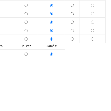
ro!
Tal vez
¡Jamás!