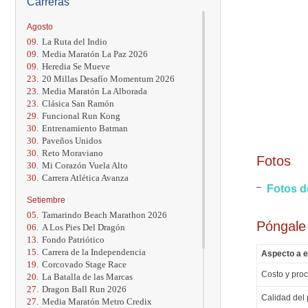
Carreras
Agosto
09.
La Ruta del Indio
09.
Media Maratón La Paz 2026
09.
Heredia Se Mueve
23.
20 Millas Desafío Momentum 2026
23.
Media Maratón La Alborada
23.
Clásica San Ramón
29.
Funcional Run Kong
30.
Entrenamiento Batman
30.
Paveños Unidos
30.
Reto Moraviano
Fotos
30.
Mi Corazón Vuela Alto
30.
Carrera Atlética Avanza
Fotos d
Setiembre
05.
Tamarindo Beach Marathon 2026
Póngale
06.
A Los Pies Del Dragón
13.
Fondo Patriótico
15.
Carrera de la Independencia
Aspecto a e
19.
Corcovado Stage Race
Costo y proc
20.
La Batalla de las Marcas
27.
Dragon Ball Run 2026
Calidad del 
27.
Media Maratón Metro Credix