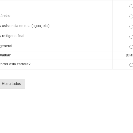
ránsito
 asistencia en ruta (agua, etc.)
 refrigerio final
 general
valuar
¡Cla
correr esta carrera?
Resultados