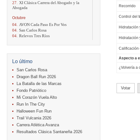
27.
XI Clásica Carrera del Abogado y la
Recorrido
Abogada
Control del t
Octubre
04.
AVON Cada Paso Es Por Vos
Hidratación y
04.
San Carlos Rosa
04.
Relevos Tres Ríos
Hidratación y
04.
Kilómetros Rosa
11.
Run In The City
Calificación
17.
Caribe Paradise Run
18.
Casa Turire Trail Run
Aspecto a e
Lo último
18.
Warriors Run Circuit
¿Volvería a 
18.
Samsung Jacó Beach Half Marathon
San Carlos Rosa
2026
Dragon Ball Run 2026
25.
KRun by Under Armour
La Batalla de las Marcas
25.
Run Alajuela
Votar
Fondo Patriótico
31.
Halloween Fun Run
Mi Corazón Vuela Alto
Noviembre
Run In The City
08.
Lindora Run
Halloween Fun Run
15.
Entre Pan y Rosas
Trail Vulcania 2026
Diciembre
Carrera Atlética Avanza
06.
Trail Vulcania 2026
Resultados Clásica Santaneña 2026
12.
Media Maratón Puntarenas 2026