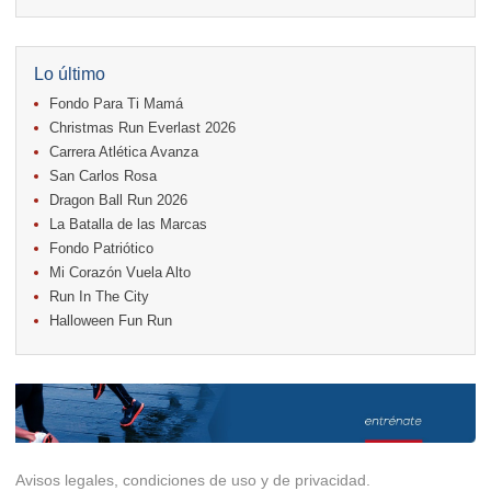
04.
Kilómetros Rosa
11.
Run In The City
17.
Caribe Paradise Run
18.
Casa Turire Trail Run
Lo último
18.
Warriors Run Circuit
Fondo Para Ti Mamá
18.
Samsung Jacó Beach Half Marathon 2026
25.
KRun by Under Armour
Christmas Run Everlast 2026
25.
Run Alajuela
Carrera Atlética Avanza
31.
Halloween Fun Run
San Carlos Rosa
Noviembre
Dragon Ball Run 2026
08.
Lindora Run
La Batalla de las Marcas
15.
Entre Pan y Rosas
Fondo Patriótico
Mi Corazón Vuela Alto
Diciembre
Run In The City
06.
Trail Vulcania 2026
Halloween Fun Run
12.
Media Maratón Puntarenas 2026
13.
Christmas Run Everlast 2026
Carreras anteriores
Avisos legales, condiciones de uso y de privacidad.