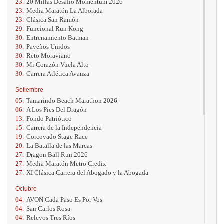
23.
20 Millas Desafío Momentum 2026
23.
Media Maratón La Alborada
23.
Clásica San Ramón
29.
Funcional Run Kong
30.
Entrenamiento Batman
30.
Paveños Unidos
30.
Reto Moraviano
30.
Mi Corazón Vuela Alto
30.
Carrera Atlética Avanza
Setiembre
05.
Tamarindo Beach Marathon 2026
06.
A Los Pies Del Dragón
13.
Fondo Patriótico
15.
Carrera de la Independencia
19.
Corcovado Stage Race
20.
La Batalla de las Marcas
27.
Dragon Ball Run 2026
27.
Media Maratón Metro Credix
27.
XI Clásica Carrera del Abogado y la Abogada
Octubre
04.
AVON Cada Paso Es Por Vos
04.
San Carlos Rosa
04.
Relevos Tres Ríos