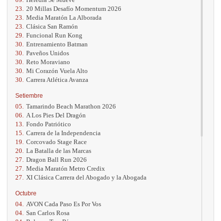
23.
20 Millas Desafío Momentum 2026
23.
Media Maratón La Alborada
23.
Clásica San Ramón
29.
Funcional Run Kong
30.
Entrenamiento Batman
30.
Paveños Unidos
30.
Reto Moraviano
30.
Mi Corazón Vuela Alto
30.
Carrera Atlética Avanza
Setiembre
05.
Tamarindo Beach Marathon 2026
06.
A Los Pies Del Dragón
13.
Fondo Patriótico
15.
Carrera de la Independencia
19.
Corcovado Stage Race
20.
La Batalla de las Marcas
27.
Dragon Ball Run 2026
27.
Media Maratón Metro Credix
27.
XI Clásica Carrera del Abogado y la Abogada
Octubre
04.
AVON Cada Paso Es Por Vos
04.
San Carlos Rosa