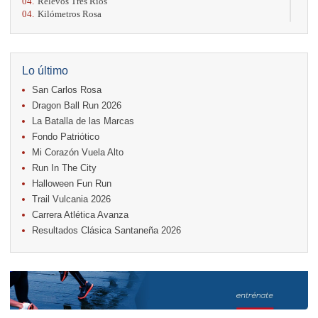
04.
Relevos Tres Ríos
04.
Kilómetros Rosa
11.
Run In The City
17.
Caribe Paradise Run
18.
Casa Turire Trail Run
18.
Warriors Run Circuit
Lo último
18.
Samsung Jacó Beach Half Marathon 2026
San Carlos Rosa
25.
KRun by Under Armour
25.
Run Alajuela
Dragon Ball Run 2026
31.
Halloween Fun Run
La Batalla de las Marcas
Fondo Patriótico
Noviembre
Mi Corazón Vuela Alto
08.
Lindora Run
15.
Entre Pan y Rosas
Run In The City
Halloween Fun Run
Diciembre
Trail Vulcania 2026
06.
Trail Vulcania 2026
Carrera Atlética Avanza
12.
Media Maratón Puntarenas 2026
Resultados Clásica Santaneña 2026
Carreras anteriores