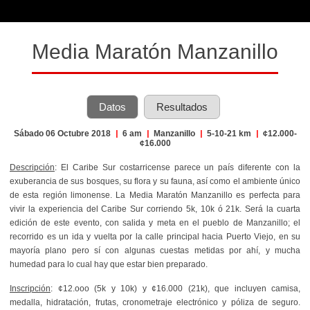
Media Maratón Manzanillo
Datos
Resultados
Sábado 06 Octubre 2018
|
6 am
|
Manzanillo
|
5-10-21 km
|
¢12.000-
¢16.000
Descripción
: El Caribe Sur costarricense parece un país diferente con la
exuberancia de sus bosques, su flora y su fauna, así como el ambiente único
de esta región limonense. La Media Maratón Manzanillo es perfecta para
vivir la experiencia del Caribe Sur corriendo 5k, 10k ó 21k. Será la cuarta
edición de este evento, con salida y meta en el pueblo de Manzanillo; el
recorrido es un ida y vuelta por la calle principal hacia Puerto Viejo, en su
mayoría plano pero sí con algunas cuestas metidas por ahí, y mucha
humedad para lo cual hay que estar bien preparado.
Inscripción
: ¢12.ooo (5k y 10k) y ¢16.000 (21k), que incluyen camisa,
medalla, hidratación, frutas, cronometraje electrónico y póliza de seguro.