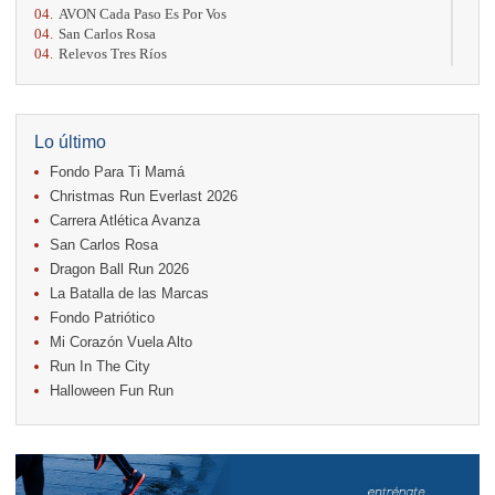
04.
AVON Cada Paso Es Por Vos
04.
San Carlos Rosa
04.
Relevos Tres Ríos
04.
Kilómetros Rosa
11.
Run In The City
17.
Caribe Paradise Run
18.
Casa Turire Trail Run
Lo último
18.
Warriors Run Circuit
Fondo Para Ti Mamá
18.
Samsung Jacó Beach Half Marathon 2026
25.
KRun by Under Armour
Christmas Run Everlast 2026
25.
Run Alajuela
Carrera Atlética Avanza
31.
Halloween Fun Run
San Carlos Rosa
Noviembre
Dragon Ball Run 2026
08.
Lindora Run
La Batalla de las Marcas
15.
Entre Pan y Rosas
Fondo Patriótico
Mi Corazón Vuela Alto
Diciembre
Run In The City
06.
Trail Vulcania 2026
Halloween Fun Run
12.
Media Maratón Puntarenas 2026
13.
Christmas Run Everlast 2026
Carreras anteriores