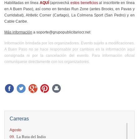
Habilitadas en línea
AQUÍ
(aprovechá
estos beneficios
al inscribirte en línea
en A Buen Paso),
así como en tiendas Run Zone (antes Brooks, en Pavas y
Curridabat), Ahtletic Corner (Cartago), La Colmena Sport (San Pedro) y en
Cable Caribe.
Más información
a soporte@grupopublicitariocr.net
Información brindada por los organizadores. Evento sujeto a modificaciones.
A Buen Paso no se hace responsable por cambios en la información aquí
consignada ni por la cancelación del evento. Para información oficial
comuníquese directamente con los organizadores.
Carreras
Agosto
09.
La Ruta del Indio