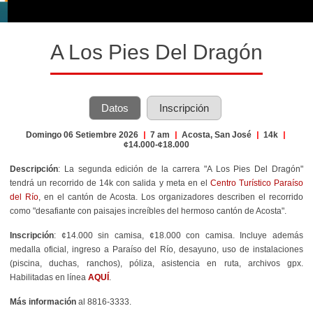
A Los Pies Del Dragón
Datos
Inscripción
Domingo 06 Setiembre 2026
|
7 am
|
Acosta, San José
|
14k
|
¢14.000-¢18.000
Descripción
: La segunda edición de la carrera "A Los Pies Del Dragón"
tendrá un recorrido de 14k con salida y meta en el
Centro Turístico Paraíso
del Río
, en el cantón de Acosta. Los organizadores describen el recorrido
como "
desafiante con paisajes increíbles del hermoso cantón de Acosta".
Inscripción
: ¢14.000 sin camisa, ¢18.000 con camisa. Incluye además
medalla oficial, ingreso a Paraíso del Río, desayuno, uso de instalaciones
(piscina, duchas, ranchos), póliza, asistencia en ruta, archivos gpx.
Habilitadas en línea
AQUÍ
.
Más información
al 8816-3333.