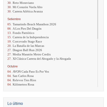
30.
Reto Moraviano
30.
Mi Corazón Vuela Alto
30.
Carrera Atlética Avanza
Setiembre
05.
Tamarindo Beach Marathon 2026
06.
A Los Pies Del Dragón
13.
Fondo Patriótico
15.
Carrera de la Independencia
19.
Corcovado Stage Race
20.
La Batalla de las Marcas
27.
Dragon Ball Run 2026
27.
Media Maratón Metro Credix
27.
XI Clásica Carrera del Abogado y la Abogada
Octubre
04.
AVON Cada Paso Es Por Vos
04.
San Carlos Rosa
04.
Relevos Tres Ríos
04.
Kilómetros Rosa
11.
Run In The City
17.
Caribe Paradise Run
18.
Casa Turire Trail Run
18.
Warriors Run Circuit
Lo último
18.
Samsung Jacó Beach Half Marathon 2026