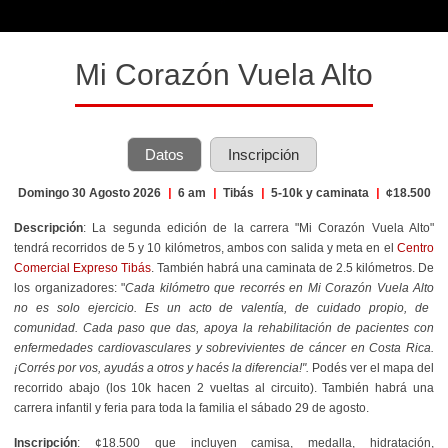
Mi Corazón Vuela Alto
Datos
Inscripción
Domingo 30 Agosto 2026
|
6 am
|
Tibás
|
5-10k y caminata
|
¢18.500
Descripción
: La segunda edición de la carrera "Mi Corazón Vuela Alto"
tendrá recorridos de 5 y 10 kilómetros, ambos con salida y meta en el
Centro
Comercial Expreso Tibás
. También habrá una caminata de 2.5 kilómetros. De
los organizadores: "
Cada kilómetro que recorrés en
Mi Corazón Vuela Alto
no es solo ejercicio. Es un acto de valentía, de cuidado propio, de
comunidad. Cada paso que das, apoya la rehabilitación de pacientes con
enfermedades cardiovasculares y
sobrevivientes de cáncer
en Costa Rica.
¡
Corrés por vos
,
ayudás
a otros
y
hacés
la diferencia
!
".
Podés ver el mapa del
recorrido abajo (los 10k hacen 2 vueltas al circuito). También habrá una
carrera infantil y feria para toda la familia el sábado 29 de agosto.
Inscripción
: ¢18.500 que incluyen camisa, medalla, hidratación,