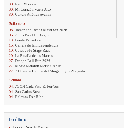
30.
Reto Moraviano
30.
Mi Corazón Vuela Alto
30.
Carrera Atlética Avanza
Setiembre
05.
Tamarindo Beach Marathon 2026
06.
A Los Pies Del Dragón
13.
Fondo Patriótico
15.
Carrera de la Independencia
19.
Corcovado Stage Race
20.
La Batalla de las Marcas
27.
Dragon Ball Run 2026
27.
Media Maratón Metro Credix
27.
XI Clásica Carrera del Abogado y la Abogada
Octubre
04.
AVON Cada Paso Es Por Vos
04.
San Carlos Rosa
04.
Relevos Tres Ríos
04.
Kilómetros Rosa
11.
Run In The City
17.
Caribe Paradise Run
18.
Casa Turire Trail Run
Lo último
18.
Warriors Run Circuit
Fondo Para Ti Mamá
18.
Samsung Jacó Beach Half Marathon 2026