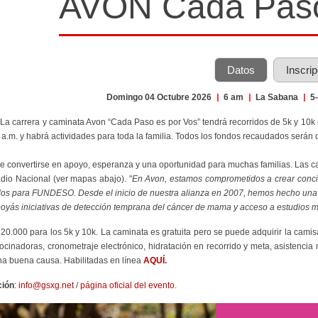
AVON Cada Paso
Datos
Inscri
Domingo 04 Octubre 2026
|
6 am
|
La Sabana
|
5-
 La carrera y caminata Avon “Cada Paso es por Vos” tendrá recorridos de 5k y 10
 7 a.m. y habrá actividades para toda la familia. Todos los fondos recaudados s
 convertirse en apoyo, esperanza y una oportunidad para muchas familias.
Las ca
adio Nacional (ver mapas abajo). "
En Avon, estamos comprometidos a crear conci
os para FUNDESO. Desde el inicio de nuestra alianza en 2007, hemos hecho una dif
poyás iniciativas de detección temprana del cáncer de mama y acceso a estudios m
¢20.000 para los 5k y 10k. La caminata es gratuita pero se puede adquirir la camisa
ocinadoras, cronometraje electrónico, hidratación en recorrido y meta, asistencia 
na buena causa.
Habilitadas en línea
AQUÍ
.
ción
:
info@gsxg.net
/
página oficial del evento
.