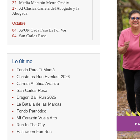
27.
Media Maratón Metro Credix
27.
XI Clásica Carrera del Abogado y la
Abogada
Octubre
04.
AVON Cada Paso Es Por Vos
04.
San Carlos Rosa
04.
Relevos Tres Ríos
04.
Kilómetros Rosa
11.
Run In The City
17.
Caribe Paradise Run
Lo último
18.
Casa Turire Trail Run
18.
Warriors Run Circuit
Fondo Para Ti Mamá
18.
Samsung Jacó Beach Half Marathon
Christmas Run Everlast 2026
2026
Carrera Atlética Avanza
25.
KRun by Under Armour
San Carlos Rosa
25.
Run Alajuela
31.
Halloween Fun Run
Dragon Ball Run 2026
La Batalla de las Marcas
Noviembre
Fondo Patriótico
08.
Lindora Run
Mi Corazón Vuela Alto
15.
Entre Pan y Rosas
Run In The City
Diciembre
Halloween Fun Run
06.
Trail Vulcania 2026