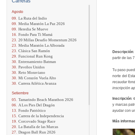
Carreras
Agosto
09.
La Ruta del Indio
09.
Media Maratón La Paz 2026
09.
Heredia Se Mueve
16.
Fondo Para Ti Mamá
23.
20 Millas Desafío Momentum 2026
23.
Media Maratón La Alborada
23.
Clásica San Ramón
Descripción
:
29.
Funcional Run Kong
partir de las
30.
Entrenamiento Batman
30.
Paveños Unidos
Tu paso puede
30.
Reto Moraviano
norte del Est
30.
Mi Corazón Vuela Alto
recaudar fond
30.
Carrera Atlética Avanza
inscripción a
Setiembre
Inscripción
: 
05.
Tamarindo Beach Marathon 2026
y marcas patr
06.
A Los Pies Del Dragón
13.
Fondo Patriótico
ayudar con u
15.
Carrera de la Independencia
19.
Corcovado Stage Race
Más informa
20.
La Batalla de las Marcas
27.
Dragon Ball Run 2026