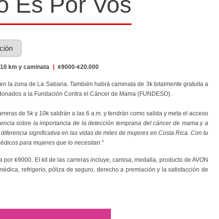
 Es Por Vos
pción
10 km y caminata
|
¢9000-¢20.000
k en la zona de La Sabana. También habrá caminata de 3k totalmente gratuita a
erán donados a la Fundación Contra el Cáncer de Mama (FUNDESO).
rreras de 5k y 10k saldrán a las 6 a.m. y tendrán como salida y meta el acceso
encia sobre la importancia de la detección temprana del cáncer de mama y a
erencia significativa en las vidas de miles de mujeres en Costa Rica. Con tu
édicos para mujeres que lo necesitan.
"
 por ¢9000. El kit de las carreras incluye
, camisa, medalla, producto de AVON
médica, refrigerio, póliza de seguro, derecho a premiación
y la satisfacción de