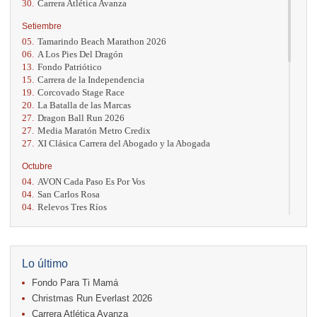
30.
Carrera Atlética Avanza
Setiembre
05.
Tamarindo Beach Marathon 2026
06.
A Los Pies Del Dragón
13.
Fondo Patriótico
15.
Carrera de la Independencia
19.
Corcovado Stage Race
20.
La Batalla de las Marcas
27.
Dragon Ball Run 2026
27.
Media Maratón Metro Credix
27.
XI Clásica Carrera del Abogado y la Abogada
Octubre
04.
AVON Cada Paso Es Por Vos
04.
San Carlos Rosa
04.
Relevos Tres Ríos
04.
Kilómetros Rosa
11.
Run In The City
17.
Caribe Paradise Run
18.
Casa Turire Trail Run
Lo último
18.
Warriors Run Circuit
Fondo Para Ti Mamá
18.
Samsung Jacó Beach Half Marathon 2026
25.
KRun by Under Armour
Christmas Run Everlast 2026
25.
Run Alajuela
Carrera Atlética Avanza