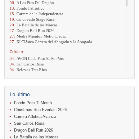
06.
A Los Pies Del Dragón
13.
Fondo Patriótico
15.
Carrera de la Independencia
19.
Corcovado Stage Race
20.
La Batalla de las Marcas
27.
Dragon Ball Run 2026
27.
Media Maratón Metro Credix
27.
XI Clásica Carrera del Abogado y la Abogada
Octubre
04.
AVON Cada Paso Es Por Vos
04.
San Carlos Rosa
04.
Relevos Tres Ríos
04.
Kilómetros Rosa
11.
Run In The City
17.
Caribe Paradise Run
18.
Casa Turire Trail Run
Lo último
18.
Warriors Run Circuit
Fondo Para Ti Mamá
18.
Samsung Jacó Beach Half Marathon 2026
25.
KRun by Under Armour
Christmas Run Everlast 2026
25.
Run Alajuela
Carrera Atlética Avanza
31.
Halloween Fun Run
San Carlos Rosa
Noviembre
Dragon Ball Run 2026
08.
Lindora Run
La Batalla de las Marcas