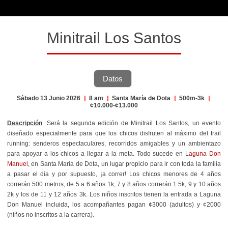
Minitrail Los Santos
Datos
Sábado 13 Junio 2026
|
8 am
|
Santa María de Dota
|
500m-3k
|
¢10.000-¢13.000
Descripción
: Será la segunda edición de Minitrail Los Santos, un evento
diseñado especialmente para que los chicos disfruten al máximo del trail
running: senderos espectaculares, recorridos amigables y un ambientazo
para apoyar a los chicos a llegar a la meta. Todo sucede en L
aguna Don
Manuel
, en Santa María de Dota, un lugar propicio para ir con toda la familia
a pasar el día y por supuesto, ¡a correr! Los chicos menores de 4 años
correrán 500 metros, de 5 a 6 años 1k, 7 y 8 años correrán 1.5k, 9 y 10 años
2k y los de 11 y 12 años 3k. Los niños inscritos tienen la entrada a Laguna
Don Manuel incluida, los acompañantes pagan ¢3000 (adultos) y ¢2000
(niños no inscritos a la carrera).