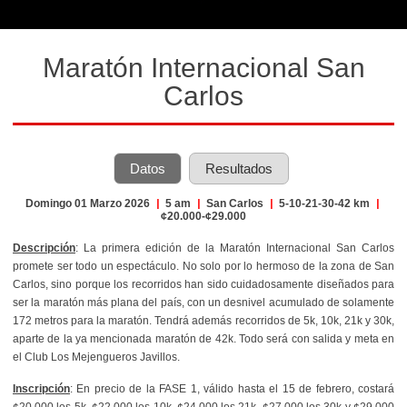
Maratón Internacional San
Carlos
Datos
Resultados
Domingo 01 Marzo 2026
|
5 am
|
San Carlos
|
5-10-21-30-42 km
|
¢20.000-¢29.000
Descripción
: La primera edición de la Maratón Internacional San Carlos
promete ser todo un espectáculo. No solo por lo hermoso de la zona de San
Carlos, sino porque los recorridos han sido cuidadosamente diseñados para
ser la maratón más plana del país, con un desnivel acumulado de solamente
172 metros para la maratón. Tendrá además recorridos de 5k, 10k, 21k y 30k,
aparte de la ya mencionada maratón de 42k. Todo será con salida y meta en
el Club Los Mejengueros Javillos.
Inscripción
: En precio de la FASE 1, válido hasta el 15 de febrero, costará
¢20.000 los 5k, ¢22.000 los 10k, ¢24.000 los 21k, ¢27.000 los 30k y ¢29.000