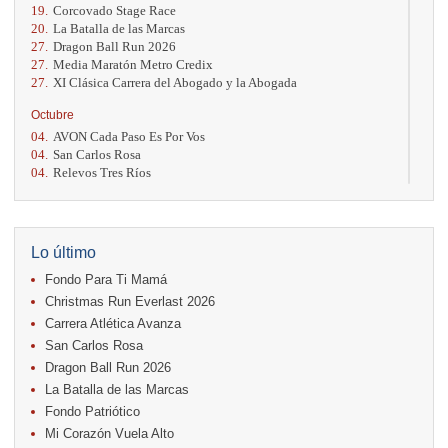
19.
Corcovado Stage Race
20.
La Batalla de las Marcas
27.
Dragon Ball Run 2026
27.
Media Maratón Metro Credix
27.
XI Clásica Carrera del Abogado y la Abogada
Octubre
04.
AVON Cada Paso Es Por Vos
04.
San Carlos Rosa
04.
Relevos Tres Ríos
04.
Kilómetros Rosa
11.
Run In The City
17.
Caribe Paradise Run
18.
Casa Turire Trail Run
Lo último
18.
Warriors Run Circuit
Fondo Para Ti Mamá
18.
Samsung Jacó Beach Half Marathon 2026
25.
KRun by Under Armour
Christmas Run Everlast 2026
25.
Run Alajuela
Carrera Atlética Avanza
31.
Halloween Fun Run
San Carlos Rosa
Noviembre
Dragon Ball Run 2026
08.
Lindora Run
La Batalla de las Marcas
15.
Entre Pan y Rosas
Fondo Patriótico
Mi Corazón Vuela Alto
Diciembre