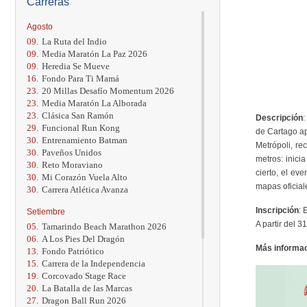
Carreras
Agosto
09.
La Ruta del Indio
09.
Media Maratón La Paz 2026
09.
Heredia Se Mueve
16.
Fondo Para Ti Mamá
23.
20 Millas Desafío Momentum 2026
23.
Media Maratón La Alborada
23.
Clásica San Ramón
Descripción
:
29.
Funcional Run Kong
de Cartago ap
30.
Entrenamiento Batman
Metrópoli, re
30.
Paveños Unidos
metros: inici
30.
Reto Moraviano
cierto, el ev
30.
Mi Corazón Vuela Alto
mapas oficial
30.
Carrera Atlética Avanza
Inscripción
: 
Setiembre
A partir del 
05.
Tamarindo Beach Marathon 2026
06.
A Los Pies Del Dragón
Más informa
13.
Fondo Patriótico
15.
Carrera de la Independencia
19.
Corcovado Stage Race
20.
La Batalla de las Marcas
27.
Dragon Ball Run 2026