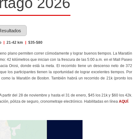
rtago 2026
Resultados
o
|
21-42 km
|
$35-$80
terreno plano permiten correr cómodamente y lograr buenos tiempos. La Maratón
smo: 42 kilómetros que inician con la frescura de las 5:00 a.m. en el Mall Paseo
acia Orosi, donde está la meta. El r
ecorrido tiene un descenso neto de 372
 que los participantes tienen la oportunidad de lograr excelentes tiempos. Por
entos como la Maratón de Boston. También habrá un recorrido de 21k (pronto los
 partir del 28 de noviembre y hasta el 31 de enero, $45 los 21k y $60 los 42k.
tación, póliza de seguro, cronometraje electrónico. Habilitadas en línea
AQUÍ
.