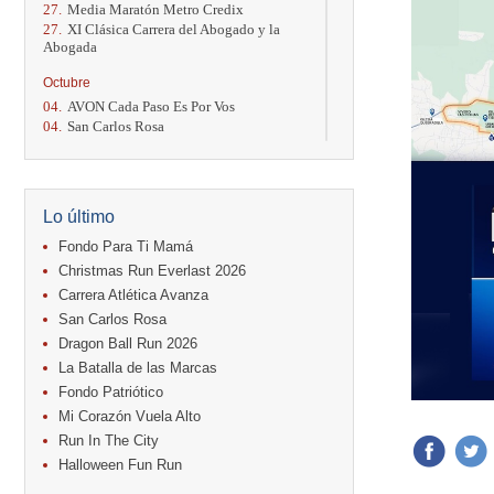
27.
Media Maratón Metro Credix
27.
XI Clásica Carrera del Abogado y la
Abogada
Octubre
04.
AVON Cada Paso Es Por Vos
04.
San Carlos Rosa
04.
Relevos Tres Ríos
04.
Kilómetros Rosa
11.
Run In The City
17.
Caribe Paradise Run
Lo último
18.
Casa Turire Trail Run
18.
Warriors Run Circuit
Fondo Para Ti Mamá
18.
Samsung Jacó Beach Half Marathon
Christmas Run Everlast 2026
2026
Carrera Atlética Avanza
25.
KRun by Under Armour
San Carlos Rosa
25.
Run Alajuela
31.
Halloween Fun Run
Dragon Ball Run 2026
La Batalla de las Marcas
Noviembre
Fondo Patriótico
08.
Lindora Run
Mi Corazón Vuela Alto
15.
Entre Pan y Rosas
Run In The City
Diciembre
Halloween Fun Run
06.
Trail Vulcania 2026