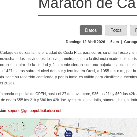
Maratón de Ca
Datos
Fotos
Domingo 12 Abril 2026
|
5 am
|
Cartag
 Cartago es quizás la mejor ciudad de Costa Rica para correr; su clima fresco y 
rovecha todas las virtudes de la vieja metrópoli para la distancia madre del atleti
corren el centro de la ciudad y finalmente cierran con una bajada espectacular h
a a 1427 metros sobre el nivel del mar y termina en Orosi, a 1055 m.s.n.m., por lo
ento tiene su recorrido certificado y por lo tanto es válido para clasificar a ev
es 2026).
En precio especial de OPEN, hasta el 27 de noviembre, $35 los 21k y $50 los 42k. A
31 de enero $55 los 21k y $80 los 42k. Incluye camisa, medalla, número, fruta, hidra
ción
:
soporte@grupopublicitariocr.net