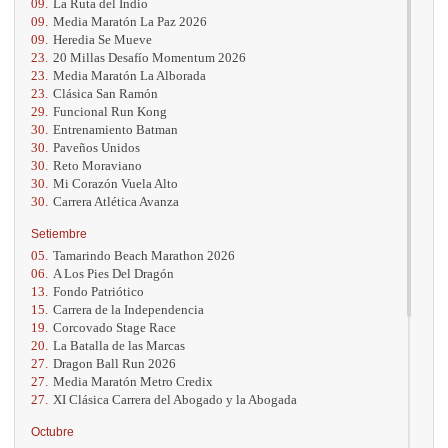
09.
La Ruta del Indio
09.
Media Maratón La Paz 2026
09.
Heredia Se Mueve
23.
20 Millas Desafío Momentum 2026
23.
Media Maratón La Alborada
23.
Clásica San Ramón
29.
Funcional Run Kong
30.
Entrenamiento Batman
30.
Paveños Unidos
30.
Reto Moraviano
30.
Mi Corazón Vuela Alto
30.
Carrera Atlética Avanza
Setiembre
05.
Tamarindo Beach Marathon 2026
06.
A Los Pies Del Dragón
13.
Fondo Patriótico
15.
Carrera de la Independencia
19.
Corcovado Stage Race
20.
La Batalla de las Marcas
27.
Dragon Ball Run 2026
27.
Media Maratón Metro Credix
27.
XI Clásica Carrera del Abogado y la Abogada
Octubre