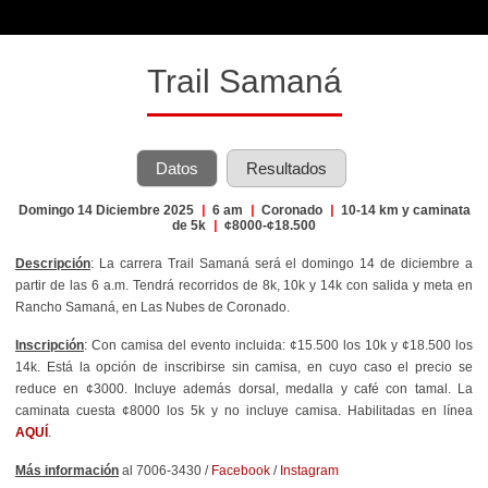
Trail Samaná
Datos
Resultados
Domingo 14 Diciembre 2025
|
6 am
|
Coronado
|
10-14 km y caminata
de 5k
|
¢8000-¢18.500
Descripción
: La carrera Trail Samaná será el domingo 14 de diciembre a
partir de las 6 a.m. Tendrá recorridos de 8k, 10k y 14k con salida y meta en
Rancho Samaná, en Las Nubes de Coronado.
Inscripción
: Con camisa del evento incluida: ¢15.500 los 10k y ¢18.500 los
14k. Está la opción de inscribirse sin camisa, en cuyo caso el precio se
reduce en ¢3000. Incluye además dorsal, medalla y café con tamal. La
caminata cuesta ¢8000 los 5k y no incluye camisa. Habilitadas en línea
AQUÍ
.
Más información
al 7006-3430 /
Facebook
/
Instagram