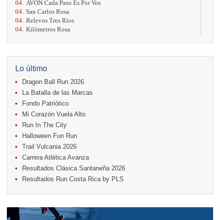
04.
AVON Cada Paso Es Por Vos
04.
San Carlos Rosa
04.
Relevos Tres Ríos
04.
Kilómetros Rosa
11.
Run In The City
17.
Caribe Paradise Run
18.
Casa Turire Trail Run
18.
Warriors Run Circuit
Lo último
18.
Samsung Jacó Beach Half Marathon 2026
Dragon Ball Run 2026
25.
KRun by Under Armour
25.
Run Alajuela
La Batalla de las Marcas
31.
Halloween Fun Run
Fondo Patriótico
Mi Corazón Vuela Alto
Noviembre
Run In The City
08.
Lindora Run
15.
Entre Pan y Rosas
Halloween Fun Run
Trail Vulcania 2026
Diciembre
Carrera Atlética Avanza
06.
Trail Vulcania 2026
Resultados Clásica Santaneña 2026
12.
Media Maratón Puntarenas 2026
Resultados Run Costa Rica by PLS
Carreras anteriores