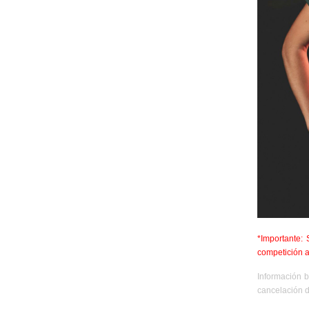
*Importante:
competición a
Información b
cancelación d