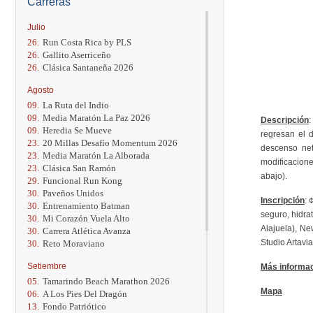
Carreras
Julio
26.
Run Costa Rica by PLS
26.
Gallito Aserriceño
26.
Clásica Santaneña 2026
Agosto
09.
La Ruta del Indio
09.
Media Maratón La Paz 2026
Descripción
:
09.
Heredia Se Mueve
regresan el 
23.
20 Millas Desafío Momentum 2026
descenso net
23.
Media Maratón La Alborada
modificacione
23.
Clásica San Ramón
abajo).
29.
Funcional Run Kong
30.
Paveños Unidos
Inscripción
: 
30.
Entrenamiento Batman
seguro, hidra
30.
Mi Corazón Vuela Alto
Alajuela), Ne
30.
Carrera Atlética Avanza
Studio Artavia
30.
Reto Moraviano
Setiembre
Más informa
05.
Tamarindo Beach Marathon 2026
Mapa
06.
A Los Pies Del Dragón
13.
Fondo Patriótico