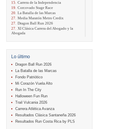
15.
Carrera de la Independencia
19.
Corcovado Stage Race
20.
La Batalla de las Marcas
27.
Media Maratón Metro Credix
27.
Dragon Ball Run 2026
27.
XI Clásica Carrera del Abogado y la
Abogada
Octubre
04.
AVON Cada Paso Es Por Vos
04.
San Carlos Rosa
Lo último
04.
Relevos Tres Ríos
04.
Kilómetros Rosa
Dragon Ball Run 2026
11.
Run In The City
La Batalla de las Marcas
17.
Caribe Paradise Run
Fondo Patriótico
18.
Casa Turire Trail Run
Mi Corazón Vuela Alto
18.
Samsung Jacó Beach Half Marathon
2026
Run In The City
18.
Warriors Run Circuit
Halloween Fun Run
25.
KRun by Under Armour
Trail Vulcania 2026
25.
Run Alajuela
Carrera Atlética Avanza
31.
Halloween Fun Run
Resultados Clásica Santaneña 2026
Noviembre
Resultados Run Costa Rica by PLS
08.
Lindora Run