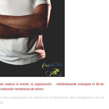
 realizar el evento, la organización , indistintamente entregará el kit de
e realizarán reembolsos de dinero
se hace responsable por cambios en la información aquí consignada ni por la
es.