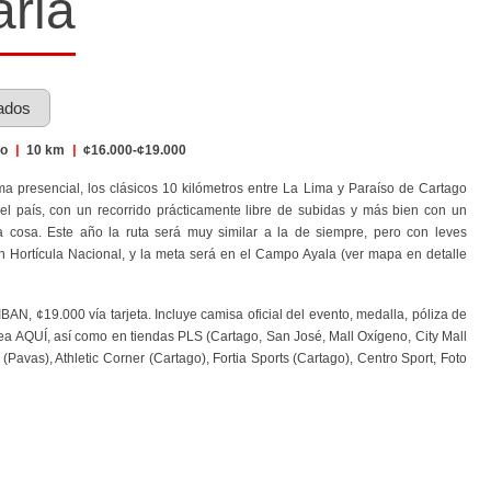
ria
ados
go
|
10 km
|
¢16.000-¢19.000
rma presencial, los clásicos 10 kilómetros entre La Lima y Paraíso de Cartago
l país, con un recorrido prácticamente libre de subidas y más bien con un
a cosa. Este año la ruta será muy similar a la de siempre, pero con leves
ón Hortícula Nacional, y la meta será en el Campo Ayala (ver mapa en detalle
AN, ¢19.000 vía tarjeta. Incluye camisa oficial del evento, medalla, póliza de
ínea AQUÍ, así como en tiendas PLS (C
artago, San José, Mall Oxígeno, City Mall
(Pavas), Athletic Corner (Cartago), Fortia Sports (Cartago), Centro Sport, Foto