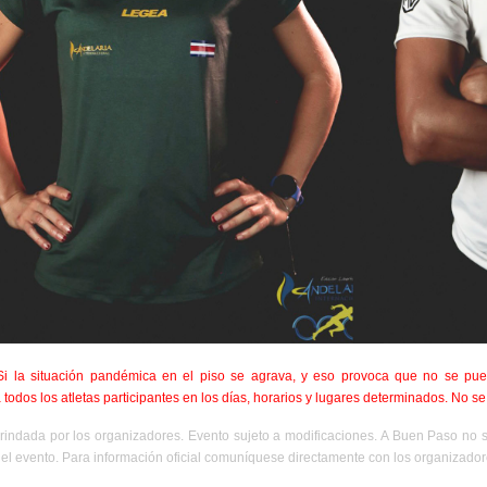
 Si la situación pandémica en el piso se agrava, y eso provoca que no se pueda
 todos los atletas participantes en los días, horarios y lugares determinados. No s
rindada por los organizadores. Evento sujeto a modificaciones. A Buen Paso no 
el evento. Para información oficial comuníquese directamente con los organizador