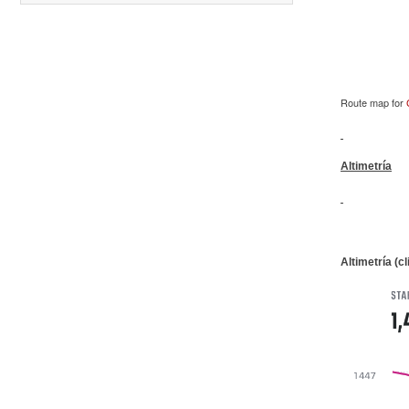
15.
Entre Pan y Rosas
Diciembre
06.
Trail Vulcania 2026
12.
Media Maratón Puntarenas 2026
Carreras anteriores
Route map for
Altimetría
Altimetría (cl