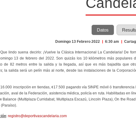
Candela
Datos
Result
Domingo 13 Febrero 2022
|
6:30 am
|
Carta
 Que lindo suena decirlo: ¡Vuelve la Clásica Internacional La Candelaria! De fo
domingo 13 de febrero del 2022. Son quizás los 10 kilómetros más populares de
o de 82 metros entre la salida y la llegada, así que es más bajadita que otr
s; la salida será un pelín más al norte, desde las instalaciones de la Corporaci
¢16.000 inscripción en tiendas, ¢17.500 pagando vía SINPE móvil ó transferencia IB
tación, aval de la Federación, asistencia médica, policía en ruta. Habilitadas en l
w Balance (Multiplaza Curridabat, Multiplaza Escazú, Lincoln Plaza),
On the Road 
 (Paraíso).
ción
:
registro@deportivascandelaria.com