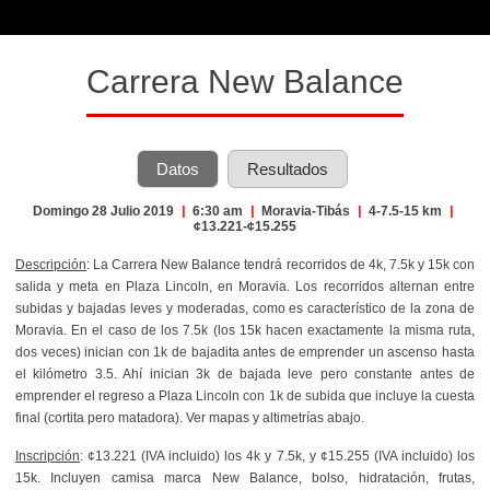
Carrera New Balance
Datos
Resultados
Domingo 28 Julio 2019
|
6:30 am
|
Moravia-Tibás
|
4-7.5-15 km
|
¢13.221-¢15.255
Descripción
: La Carrera New Balance tendrá recorridos de 4k, 7.5k y 15k con
salida y meta en Plaza Lincoln, en Moravia. Los recorridos alternan entre
subidas y bajadas leves y moderadas, como es característico de la zona de
Moravia. En el caso de los 7.5k (los 15k hacen exactamente la misma ruta,
dos veces) inician con 1k de bajadita antes de emprender un ascenso hasta
el kilómetro 3.5. Ahí inician 3k de bajada leve pero constante antes de
emprender el regreso a Plaza Lincoln con 1k de subida que incluye la cuesta
final (cortita pero matadora). Ver mapas y altimetrías abajo.
Inscripción
: ¢13.221 (IVA incluido) los 4k y 7.5k, y ¢15.255 (IVA incluido) los
15k. Incluyen camisa marca New Balance, bolso, hidratación, frutas,