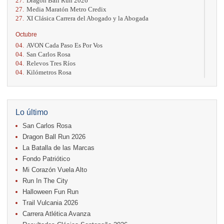
27.
Dragon Ball Run 2026
27.
Media Maratón Metro Credix
27.
XI Clásica Carrera del Abogado y la Abogada
Octubre
04.
AVON Cada Paso Es Por Vos
04.
San Carlos Rosa
04.
Relevos Tres Ríos
04.
Kilómetros Rosa
11.
Run In The City
17.
Caribe Paradise Run
18.
Casa Turire Trail Run
18.
Warriors Run Circuit
Lo último
18.
Samsung Jacó Beach Half Marathon 2026
San Carlos Rosa
25.
KRun by Under Armour
25.
Run Alajuela
Dragon Ball Run 2026
31.
Halloween Fun Run
La Batalla de las Marcas
Fondo Patriótico
Noviembre
Mi Corazón Vuela Alto
08.
Lindora Run
15.
Entre Pan y Rosas
Run In The City
Halloween Fun Run
Diciembre
Trail Vulcania 2026
06.
Trail Vulcania 2026
Carrera Atlética Avanza
12.
Media Maratón Puntarenas 2026