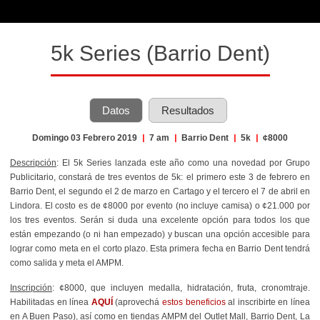
5k Series (Barrio Dent)
Datos
Resultados
Domingo 03 Febrero 2019
|
7 am
|
Barrio Dent
|
5k
|
¢8000
Descripción
: El 5k Series lanzada este año como una novedad por Grupo
Publicitario, constará de tres eventos de 5k: el primero este 3 de febrero en
Barrio Dent, el segundo el 2 de marzo en Cartago y el tercero el 7 de abril en
Lindora. El costo es de ¢8000 por evento (no incluye camisa) o ¢21.000 por
los tres eventos. Serán si duda una excelente opción para todos los que
están empezando (o ni han empezado) y buscan una opción accesible para
lograr como meta en el corto plazo. Esta primera fecha en Barrio Dent tendrá
como salida y meta el AMPM.
Inscripción
: ¢8000, que incluyen medalla, hidratación, fruta, cronomtraje.
Habilitadas en línea
AQUÍ
(aprovechá
estos beneficios
al inscribirte en línea
en A Buen Paso), así como en tiendas AMPM del Outlet Mall, Barrio Dent, La