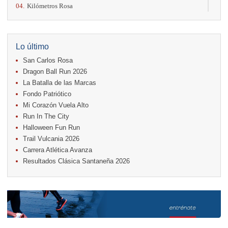
04.
Kilómetros Rosa
11.
Run In The City
17.
Caribe Paradise Run
18.
Casa Turire Trail Run
18.
Warriors Run Circuit
Lo último
18.
Samsung Jacó Beach Half Marathon 2026
San Carlos Rosa
25.
KRun by Under Armour
25.
Run Alajuela
Dragon Ball Run 2026
31.
Halloween Fun Run
La Batalla de las Marcas
Fondo Patriótico
Noviembre
Mi Corazón Vuela Alto
08.
Lindora Run
15.
Entre Pan y Rosas
Run In The City
Halloween Fun Run
Diciembre
Trail Vulcania 2026
06.
Trail Vulcania 2026
Carrera Atlética Avanza
12.
Media Maratón Puntarenas 2026
Resultados Clásica Santaneña 2026
Carreras anteriores