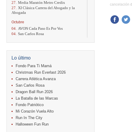
27.
Media Maratón Metro Credix
cancelación d
27.
XI Clásica Carrera del Abogado y la
Abogada
Octubre
04.
AVON Cada Paso Es Por Vos
04.
San Carlos Rosa
04.
Relevos Tres Ríos
04.
Kilómetros Rosa
11.
Run In The City
17.
Caribe Paradise Run
Lo último
18.
Casa Turire Trail Run
18.
Warriors Run Circuit
Fondo Para Ti Mamá
18.
Samsung Jacó Beach Half Marathon
Christmas Run Everlast 2026
2026
Carrera Atlética Avanza
25.
KRun by Under Armour
San Carlos Rosa
25.
Run Alajuela
31.
Halloween Fun Run
Dragon Ball Run 2026
La Batalla de las Marcas
Noviembre
Fondo Patriótico
08.
Lindora Run
Mi Corazón Vuela Alto
15.
Entre Pan y Rosas
Run In The City
Diciembre
Halloween Fun Run
06.
Trail Vulcania 2026