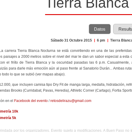
Tierra Blanca
Datos
Result
Sábado 31 Octubre 2015
|
6 pm
|
Tierra Blanc
La carrera Tierra Blanca Nocturna se está convirtiendo en una de las preferidas
s paisajes a 2000 metros sobre el nivel del mar le dan un sabor especial a esta car
on el friíto de Tierra Blanca y la oscuridad pasadas las 6 p.m. Casualmente, 
izás para darle más emoción aún al paso frente al Sanatorio Durán... Ambas rutas
 todo lo que se subió (ver mapas abajo).
¢12.000, que incluyen camisa tipo Dry Fit de manga larga, medalla, hidratación, refr
iendas Brooks (Curridabat, Pavas, Heredia), Athletic Corner (Cartago), Fortia Sports
ión en el
Facebook del evento
/
retosdelirazu@gmail.com
imetría 10k
imetría 5k
rindada por los organizadores. Evento sujeto a modificaciones. A Buen Paso no 