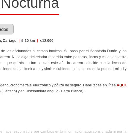
 Nocturna
ados
a, Cartago
|
5-10 km
|
¢12.000
 de los aficionados al campo traviesa. Su paso por el Sanatorio Durán y los
rera. Ni se diga del retador recorrido entre potreros, fincas y calles de lastre
aunque quizás no tan casual, este año la carrera coincide con la fecha de
 tienen una altimetría muy similar, subiendo como locos en la primera mitad y
igerio, cronometraje electrónico y póliza de seguro. Habilitadas en línea
AQUÍ
,
 (Cartago) y en Distribuidora Angulo (Tierra Blanca).
se hace responsable por cambios en la información aquí consignada ni por la