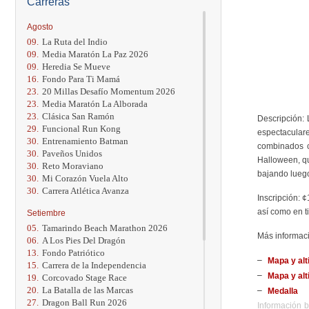
Carreras
Agosto
09.
La Ruta del Indio
09.
Media Maratón La Paz 2026
09.
Heredia Se Mueve
16.
Fondo Para Ti Mamá
23.
20 Millas Desafío Momentum 2026
23.
Media Maratón La Alborada
23.
Clásica San Ramón
Descripción: 
29.
Funcional Run Kong
espectaculare
30.
Entrenamiento Batman
combinados c
30.
Paveños Unidos
Halloween, qu
30.
Reto Moraviano
bajando luego
30.
Mi Corazón Vuela Alto
30.
Carrera Atlética Avanza
Inscripción: 
así como en t
Setiembre
05.
Tamarindo Beach Marathon 2026
Más informac
06.
A Los Pies Del Dragón
13.
Fondo Patriótico
Mapa y alt
15.
Carrera de la Independencia
Mapa y alt
19.
Corcovado Stage Race
20.
La Batalla de las Marcas
Medalla
27.
Dragon Ball Run 2026
Información b