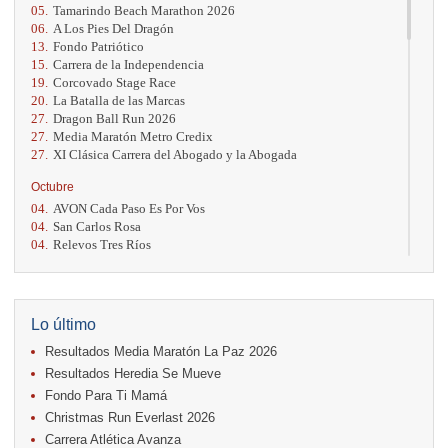
05.
Tamarindo Beach Marathon 2026
06.
A Los Pies Del Dragón
13.
Fondo Patriótico
15.
Carrera de la Independencia
19.
Corcovado Stage Race
20.
La Batalla de las Marcas
27.
Dragon Ball Run 2026
27.
Media Maratón Metro Credix
27.
XI Clásica Carrera del Abogado y la Abogada
Octubre
04.
AVON Cada Paso Es Por Vos
04.
San Carlos Rosa
04.
Relevos Tres Ríos
04.
Kilómetros Rosa
11.
Run In The City
17.
Caribe Paradise Run
18.
Casa Turire Trail Run
Lo último
18.
Warriors Run Circuit
Resultados Media Maratón La Paz 2026
18.
Samsung Jacó Beach Half Marathon 2026
25.
KRun by Under Armour
Resultados Heredia Se Mueve
25.
Run Alajuela
Fondo Para Ti Mamá
31.
Halloween Fun Run
Christmas Run Everlast 2026
Noviembre
Carrera Atlética Avanza