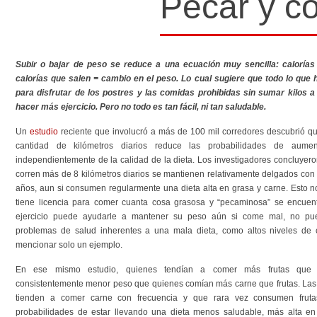
Pecar y c
Subir o bajar de peso se reduce a una ecuación muy sencilla: calorías
calorías que salen = cambio en el peso. Lo cual sugiere que todo lo que
para disfrutar de los postres y las comidas prohibidas sin sumar kilos a
hacer más ejercicio. Pero no todo es tan fácil, ni tan saludable.
Un
estudio
reciente que involucró a más de 100 mil corredores descubrió que
cantidad de kilómetros diarios reduce las probabilidades de aume
independientemente de la calidad de la dieta. Los investigadores concluyer
corren más de 8 kilómetros diarios se mantienen relativamente delgados con 
años, aun si consumen regularmente una dieta alta en grasa y carne. Esto no
tiene licencia para comer cuanta cosa grasosa y “pecaminosa” se encuent
ejercicio puede ayudarle a mantener su peso aún si come mal, no pue
problemas de salud inherentes a una mala dieta, como altos niveles de c
mencionar solo un ejemplo.
En ese mismo estudio, quienes tendían a comer más frutas que 
consistentemente menor peso que quienes comían más carne que frutas. La
tienden a comer carne con frecuencia y que rara vez consumen frut
probabilidades de estar llevando una dieta menos saludable, más alta en