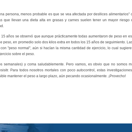
una persona, menos probable es que se vea afectada por desllices alimentarios" 
as que llevan una dieta alta en grasas y carnes suelen tener un mayor riesgo d
ud.
e 15 años se observó que aunque prácticamente todas aumentaron de peso en ese
peso, en promedio solo dos kilos extra en todos los 15 años de seguimiento. Las
con "peso normal", aún si hacían la misma cantidad de ejercicio, lo cual sugier
ercicio sobre el peso.
os semanales) y coma saludablemente. Pero vamos, es obvio que no somos m
sisitr. Para todos nosotros mortales con poco autocontrol, estas investigacione
osible mantener el peso a largo plazo, aún pecando ocasionalmente. ¡Provecho!