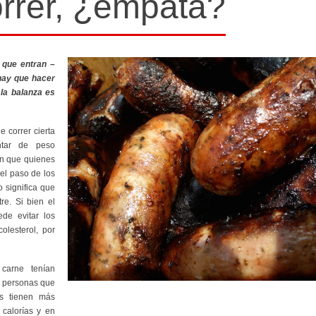
orrer, ¿empata?
 que entran –
 hay que hacer
 la balanza es
 correr cierta
ntar de peso
on que quienes
el paso de los
 significa que
re. Si bien el
de evitar los
olesterol, por
carne tenían
s personas que
as tienen más
 calorías y en