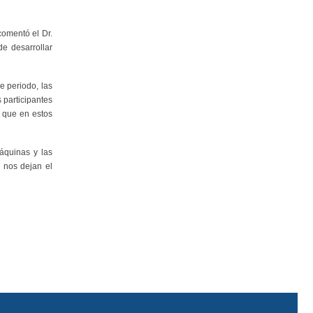
comentó el Dr.
e desarrollar
 periodo, las
 participantes
e que en estos
áquinas y las
s nos dejan el