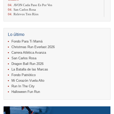
04.
AVON Cada Paso Es Por Vos
04.
San Carlos Rosa
04.
Relevos Tres Ríos
04.
Kilómetros Rosa
11.
Run In The City
17.
Caribe Paradise Run
18.
Casa Turire Trail Run
Lo último
18.
Warriors Run Circuit
Fondo Para Ti Mamá
18.
Samsung Jacó Beach Half Marathon 2026
25.
KRun by Under Armour
Christmas Run Everlast 2026
25.
Run Alajuela
Carrera Atlética Avanza
31.
Halloween Fun Run
San Carlos Rosa
Noviembre
Dragon Ball Run 2026
08.
Lindora Run
La Batalla de las Marcas
15.
Entre Pan y Rosas
Fondo Patriótico
Mi Corazón Vuela Alto
Diciembre
Run In The City
06.
Trail Vulcania 2026
Halloween Fun Run
12.
Media Maratón Puntarenas 2026
13.
Christmas Run Everlast 2026
Carreras anteriores