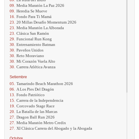
09.
Media Maratón La Paz 2026
09.
Heredia Se Mueve
16.
Fondo Para Ti Mamá
23.
20 Millas Desafío Momentum 2026
23.
Media Maratón La Alborada
23.
Clásica San Ramón
29.
Funcional Run Kong
30.
Entrenamiento Batman
30.
Paveños Unidos
30.
Reto Moraviano
30.
Mi Corazón Vuela Alto
30.
Carrera Atlética Avanza
Setiembre
05.
Tamarindo Beach Marathon 2026
06.
A Los Pies Del Dragón
13.
Fondo Patriótico
15.
Carrera de la Independencia
19.
Corcovado Stage Race
20.
La Batalla de las Marcas
27.
Dragon Ball Run 2026
27.
Media Maratón Metro Credix
27.
XI Clásica Carrera del Abogado y la Abogada
Octubre