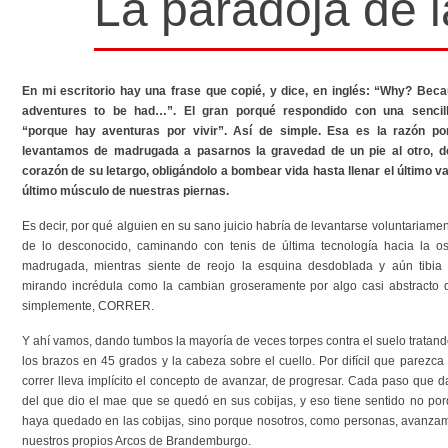
La paradoja de l
En mi escritorio hay una frase que copié, y dice, en inglés: “Why? Beca
adventures to be had…”. El gran porqué respondido con una sencil
“porque hay aventuras por vivir”. Así de simple. Esa es la razón po
levantamos de madrugada a pasarnos la gravedad de un pie al otro, d
corazón de su letargo, obligándolo a bombear vida hasta llenar el último va
último músculo de nuestras piernas.
Es decir, por qué alguien en su sano juicio habría de levantarse voluntariament
de lo desconocido, caminando con tenis de última tecnología hacia la os
madrugada, mientras siente de reojo la esquina desdoblada y aún tibia
mirando incrédula como la cambian groseramente por algo casi abstracto 
simplemente, CORRER.
Y ahí vamos, dando tumbos la mayoría de veces torpes contra el suelo tratan
los brazos en 45 grados y la cabeza sobre el cuello. Por difícil que parezca
correr lleva implícito el concepto de avanzar, de progresar. Cada paso que 
del que dio el mae que se quedó en sus cobijas, y eso tiene sentido no po
haya quedado en las cobijas, sino porque nosotros, como personas, avanza
nuestros propios Arcos de Brandemburgo.