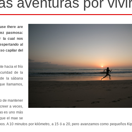
as aventuras por vivi
use there are
lez pasmosa:
r la cual nos
espertando al
so capilar del
e hacia el frío
curidad de la
 de la sábana
que llamamos,
do de mantener
 creer a veces,
das es uno más
rque el mae se
mos. A 10 minutos por kilómetro, a 15 ó a 20, pero avanzamos como pequeños Ki