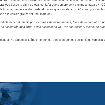
erá todo desde la cima de esa montaña que siempre veía camino al trabajo? ¿Có
 tu vida, desde ese día hasta el día en que moriste a los 90 años, por simplem
rle a la chica? ¿De correr una
maratón?
ndible hacer el intento por vivir una vida extraordinaria, fuera de lo normal, no p
s no sucederán más tarde, están sucediendo ya. Hay que hacer el intento de qu
o control. No sabemos cuándo moriremos, pero sí podemos decidir cómo vamos a viv