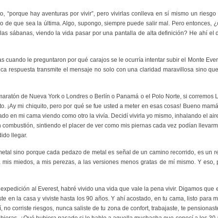
, “porque hay aventuras por vivir”, pero vivirlas conlleva en sí mismo un riesgo 
go de que sea la última. Algo, supongo, siempre puede salir mal. Pero entonces, ¿c
las sábanas, viendo la vida pasar por una pantalla de alta definición? He ahí el
s cuando le preguntaron por qué carajos se le ocurría intentar subir el Monte Ever
nica respuesta transmite el mensaje no solo con una claridad maravillosa sino qu
a maratón de Nueva York o Londres o Berlín o Panamá o el Polo Norte, si corremos 
arto. ¡Ay mi chiquito, pero por qué se fue usted a meter en esas cosas! Bueno mamá
ado en mi cama viendo como otro la vivía. Decidí vivirla yo mismo, inhalando el aire
 combustión, sintiendo el placer de ver como mis piernas cada vez podían llevarm
ido llegar.
metal sino porque cada pedazo de metal es señal de un camino recorrido, es un r
is miedos, a mis perezas, a las versiones menos gratas de mí mismo. Y eso, po
 expedición al Everest, habré vivido una vida que vale la pena vivir. Digamos que 
e en la casa y viviste hasta los 90 años. Y ahí acostado, en tu cama, listo para m
 no corriste riesgos, nunca saliste de tu zona de confort, trabajaste, te pensionast
bieras. ¿Qué hubiera pasado si le hablo a aquella muchacha que conocí a los 30 