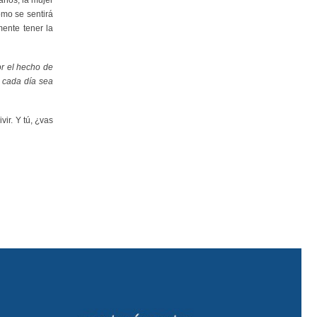
mo se sentirá
ente tener la
or el hecho de
e cada día sea
ir. Y tú, ¿vas