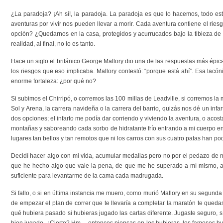
¿La paradoja? ¡Ah sí!, la paradoja. La paradoja es que lo hacemos, todo esto
aventuras por vivir nos pueden llevar a morir. Cada aventura contiene el ries
opción? ¿Quedarnos en la casa, protegidos y acurrucados bajo la tibieza de 
realidad, al final, no lo es tanto.
Hace un siglo el británico George Mallory dio una de las respuestas más épica
los riesgos que eso implicaba. Mallory contestó: “porque está ahí”. Esa lacó
enorme fortaleza: ¿por qué no?
Si subimos el Chirripó, o corremos las 100 millas de Leadville, si corremos l
Sol y Arena, la carrera navideña o la carrera del barrio, quizás nos dé un inf
dos opciones; el infarto me podía dar corriendo y viviendo la aventura, o acost
montañas y saboreando cada sorbo de hidratante frío entrando a mi cuerpo en
lugares tan bellos y tan remotos que ni los carros con sus cuatro patas han pod
Decidí hacer algo con mi vida, acumular medallas pero no por el pedazo de 
que he hecho algo que vale la pena, de que me he superado a mí mismo, a m
suficiente para levantarme de la cama cada madrugada.
Si fallo, o si en última instancia me muero, como murió Mallory en su segunda
de empezar el plan de correr que te llevaría a completar la maratón te quedast
qué hubiera pasado si hubieras jugado las cartas diferente. Jugaste seguro, sí,
bien jugado. ¿Cierto? Hm… entonces piensas en los hubieras, los famosos hu