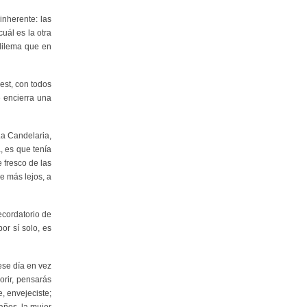
inherente: las
uál es la otra
 dilema que en
est, con todos
e encierra una
La Candelaria,
, es que tenía
 fresco de las
e más lejos, a
ecordatorio de
r sí solo, es
ese día en vez
orir, pensarás
e, envejeciste;
años, la mujer