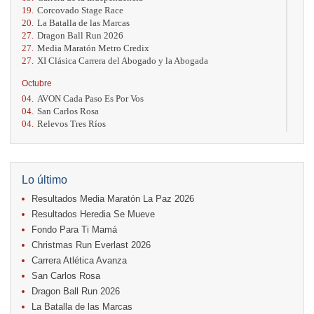
19.
Corcovado Stage Race
20.
La Batalla de las Marcas
27.
Dragon Ball Run 2026
27.
Media Maratón Metro Credix
27.
XI Clásica Carrera del Abogado y la Abogada
Octubre
04.
AVON Cada Paso Es Por Vos
04.
San Carlos Rosa
04.
Relevos Tres Ríos
04.
Kilómetros Rosa
11.
Run In The City
17.
Caribe Paradise Run
18.
Casa Turire Trail Run
Lo último
18.
Warriors Run Circuit
Resultados Media Maratón La Paz 2026
18.
Samsung Jacó Beach Half Marathon 2026
25.
KRun by Under Armour
Resultados Heredia Se Mueve
25.
Run Alajuela
Fondo Para Ti Mamá
31.
Halloween Fun Run
Christmas Run Everlast 2026
Noviembre
Carrera Atlética Avanza
08.
Lindora Run
San Carlos Rosa
15.
Entre Pan y Rosas
Dragon Ball Run 2026
La Batalla de las Marcas
Diciembre