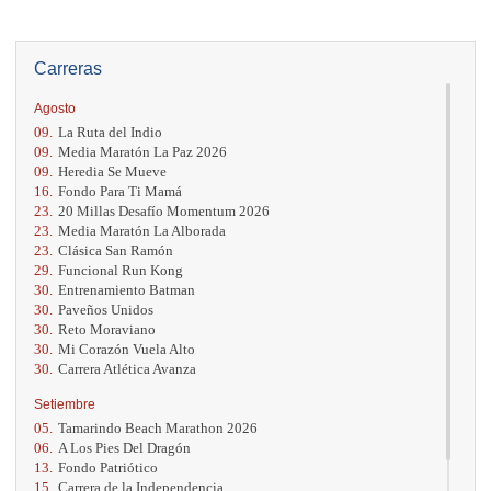
Carreras
Agosto
09.
La Ruta del Indio
09.
Media Maratón La Paz 2026
09.
Heredia Se Mueve
16.
Fondo Para Ti Mamá
23.
20 Millas Desafío Momentum 2026
23.
Media Maratón La Alborada
23.
Clásica San Ramón
29.
Funcional Run Kong
30.
Entrenamiento Batman
30.
Paveños Unidos
30.
Reto Moraviano
30.
Mi Corazón Vuela Alto
30.
Carrera Atlética Avanza
Setiembre
05.
Tamarindo Beach Marathon 2026
06.
A Los Pies Del Dragón
13.
Fondo Patriótico
15.
Carrera de la Independencia