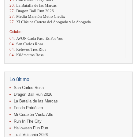
20.
La Batalla de las Marcas
27.
Dragon Ball Run 2026
27.
Media Maratón Metro Credix
27.
XI Clásica Carrera del Abogado y la Abogada
Octubre
04.
AVON Cada Paso Es Por Vos
04.
San Carlos Rosa
04.
Relevos Tres Ríos
04.
Kilómetros Rosa
11.
Run In The City
17.
Caribe Paradise Run
18.
Casa Turire Trail Run
18.
Warriors Run Circuit
Lo último
18.
Samsung Jacó Beach Half Marathon 2026
San Carlos Rosa
25.
KRun by Under Armour
25.
Run Alajuela
Dragon Ball Run 2026
31.
Halloween Fun Run
La Batalla de las Marcas
Fondo Patriótico
Noviembre
Mi Corazón Vuela Alto
08.
Lindora Run
15.
Entre Pan y Rosas
Run In The City
Halloween Fun Run
Diciembre
Trail Vulcania 2026