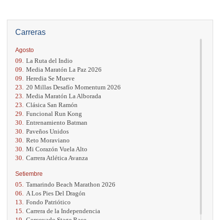
Carreras
Agosto
09.
La Ruta del Indio
09.
Media Maratón La Paz 2026
09.
Heredia Se Mueve
23.
20 Millas Desafío Momentum 2026
23.
Media Maratón La Alborada
23.
Clásica San Ramón
29.
Funcional Run Kong
30.
Entrenamiento Batman
30.
Paveños Unidos
30.
Reto Moraviano
30.
Mi Corazón Vuela Alto
30.
Carrera Atlética Avanza
Setiembre
05.
Tamarindo Beach Marathon 2026
06.
A Los Pies Del Dragón
13.
Fondo Patriótico
15.
Carrera de la Independencia
19.
Corcovado Stage Race