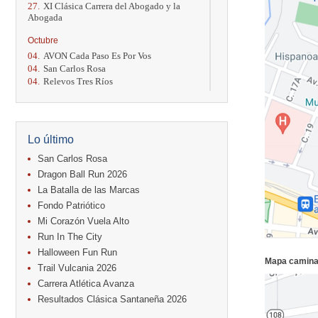
27.
XI Clásica Carrera del Abogado y la
Abogada
Octubre
04.
AVON Cada Paso Es Por Vos
04.
San Carlos Rosa
04.
Relevos Tres Ríos
04.
Kilómetros Rosa
11.
Run In The City
17.
Caribe Paradise Run
18.
Casa Turire Trail Run
Lo último
18.
Warriors Run Circuit
18.
Samsung Jacó Beach Half Marathon
San Carlos Rosa
2026
Dragon Ball Run 2026
25.
KRun by Under Armour
La Batalla de las Marcas
25.
Run Alajuela
Fondo Patriótico
31.
Halloween Fun Run
Mi Corazón Vuela Alto
Noviembre
Run In The City
08.
Lindora Run
Halloween Fun Run
15.
Entre Pan y Rosas
Mapa camina
Trail Vulcania 2026
Diciembre
Carrera Atlética Avanza
06.
Trail Vulcania 2026
Resultados Clásica Santaneña 2026
12.
Media Maratón Puntarenas 2026