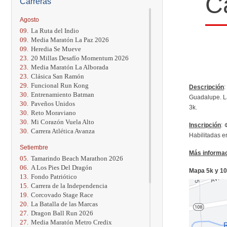
C
Carreras
Agosto
09.
La Ruta del Indio
09.
Media Maratón La Paz 2026
09.
Heredia Se Mueve
23.
20 Millas Desafío Momentum 2026
23.
Media Maratón La Alborada
23.
Clásica San Ramón
29.
Funcional Run Kong
Descripción
:
30.
Entrenamiento Batman
Guadalupe. La
30.
Paveños Unidos
3k.
30.
Reto Moraviano
30.
Mi Corazón Vuela Alto
Inscripción
: 
30.
Carrera Atlética Avanza
Habilitadas e
Setiembre
Más informa
05.
Tamarindo Beach Marathon 2026
06.
A Los Pies Del Dragón
Mapa 5k y 10k
13.
Fondo Patriótico
15.
Carrera de la Independencia
19.
Corcovado Stage Race
20.
La Batalla de las Marcas
27.
Dragon Ball Run 2026
27.
Media Maratón Metro Credix