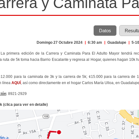
arrera y Caminata Pa
Datos
Result
Domingo 27 Octubre 2024
|
6:30 am
|
Guadalupe
|
5-10
 La primera edición de la Carrera y Caminata Para El Adulto Mayor tendrá re
 ruta de 5k toma hacia Barrio Escalante y regresa al Hogar, quienes hagan 10k h
¢12.000 para la caminata de 3k y la carrera de 5k; ¢15.000 para la carrera de 1
n línea
AQUÍ
, así como directamente en el hogar Carlos María Ulloa, en Guadalup
ción
: 8921-2929
 (clica para ver en detalle)