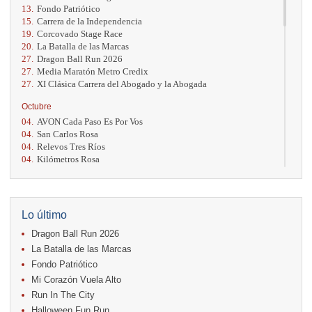
13.
Fondo Patriótico
15.
Carrera de la Independencia
19.
Corcovado Stage Race
20.
La Batalla de las Marcas
27.
Dragon Ball Run 2026
27.
Media Maratón Metro Credix
27.
XI Clásica Carrera del Abogado y la Abogada
Octubre
04.
AVON Cada Paso Es Por Vos
04.
San Carlos Rosa
04.
Relevos Tres Ríos
04.
Kilómetros Rosa
11.
Run In The City
17.
Caribe Paradise Run
18.
Casa Turire Trail Run
18.
Warriors Run Circuit
Lo último
18.
Samsung Jacó Beach Half Marathon 2026
Dragon Ball Run 2026
25.
KRun by Under Armour
25.
Run Alajuela
La Batalla de las Marcas
31.
Halloween Fun Run
Fondo Patriótico
Mi Corazón Vuela Alto
Noviembre
Run In The City
08.
Lindora Run
15.
Entre Pan y Rosas
Halloween Fun Run