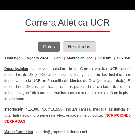
Carrera Atlética UCR
Datos
Resultados
Domingo 25 Agosto 2024
|
7 am
|
Montes de Oca
|
5-10 km
|
¢16.950
Descripcipión
: La novena edición de la Carrera Atlética UCR tendrá
recorridos de 5k y 10k, ambos con salida y meta en las instalaciones
deportivas de la UCR en Sabanilla de Montes de Oca (ver mapa abajo). El
recorrido de 5k pasa por los principales puntos de la ciudad universitaria,
quienes hagan 10k harán dos vueltas a este circuito. La meta será en la pista
de atletismo.
Inscripción
: ¢15.000+IVA (¢16.950). Incluye camisa, medalla, asistencia en
ruta, hidratación, cronometraje electrónico, número, póliza.
INCRIPCIONES
CERRADAS
.
Más información
: soporte@grupopublicitariocr.net