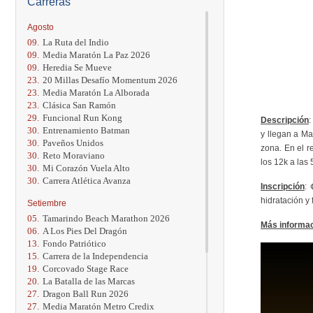
Carreras
Agosto
09.
La Ruta del Indio
09.
Media Maratón La Paz 2026
09.
Heredia Se Mueve
23.
20 Millas Desafío Momentum 2026
23.
Media Maratón La Alborada
23.
Clásica San Ramón
29.
Funcional Run Kong
Descripción
:
30.
Entrenamiento Batman
y llegan a Ma
30.
Paveños Unidos
zona. En el r
30.
Reto Moraviano
los 12k a las 
30.
Mi Corazón Vuela Alto
30.
Carrera Atlética Avanza
Inscripción
: 
hidratación y 
Setiembre
05.
Tamarindo Beach Marathon 2026
Más informa
06.
A Los Pies Del Dragón
13.
Fondo Patriótico
15.
Carrera de la Independencia
19.
Corcovado Stage Race
20.
La Batalla de las Marcas
27.
Dragon Ball Run 2026
27.
Media Maratón Metro Credix