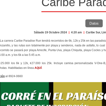
Caribe Para
Datos
Sábado 19 Octubre 2024
|
4:20 am
|
Caribe Sur, L
 La carrera Caribe Paradise Run tendrá recorridos de 6k, 12k y 25k en las paradisi
nzanillo, y las rutas son totalmente por playa y senderos, nada de asfalto, lo cu
ecorrido se pasará por playa Arrecife, Punta Uva, playa Chiquita, playa Cocles y h
5:00 a.m. y los 6k a las 5:45 a.m.
¢25.000 los 6k y 12k, ¢27.000 los 25k. Incluye camisa personalizada V-One-B, 
frutas. Habilitadas en línea
AQUÍ
.
ción
al 8924-0660