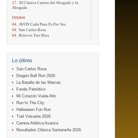
27.
XI Clásica Carrera del Abogado y la
Abogada
Octubre
04.
AVON Cada Paso Es Por Vos
04.
San Carlos Rosa
04.
Relevos Tres Ríos
04.
Kilómetros Rosa
11.
Run In The City
17.
Caribe Paradise Run
18.
Casa Turire Trail Run
Lo último
18.
Warriors Run Circuit
18.
Samsung Jacó Beach Half Marathon
San Carlos Rosa
2026
Dragon Ball Run 2026
25.
KRun by Under Armour
La Batalla de las Marcas
25.
Run Alajuela
Fondo Patriótico
31.
Halloween Fun Run
Mi Corazón Vuela Alto
Noviembre
Run In The City
08.
Lindora Run
Halloween Fun Run
15.
Entre Pan y Rosas
Trail Vulcania 2026
Diciembre
Carrera Atlética Avanza
06.
Trail Vulcania 2026
Resultados Clásica Santaneña 2026
12.
Media Maratón Puntarenas 2026