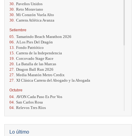
30.
Paveños Unidos
30.
Reto Moraviano
30.
Mi Corazón Vuela Alto
30.
Carrera Atlética Avanza
Setiembre
05.
Tamarindo Beach Marathon 2026
06.
A Los Pies Del Dragón
13.
Fondo Patriótico
15.
Carrera de la Independencia
19.
Corcovado Stage Race
20.
La Batalla de las Marcas
27.
Dragon Ball Run 2026
27.
Media Maratón Metro Credix
27.
XI Clásica Carrera del Abogado y la Abogada
Octubre
04.
AVON Cada Paso Es Por Vos
04.
San Carlos Rosa
04.
Relevos Tres Ríos
04.
Kilómetros Rosa
11.
Run In The City
17.
Caribe Paradise Run
18.
Casa Turire Trail Run
Lo último
18.
Warriors Run Circuit