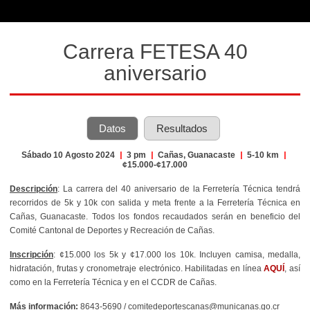
Carrera FETESA 40
aniversario
Datos
Resultados
Sábado 10 Agosto 2024
|
3 pm
|
Cañas, Guanacaste
|
5-10 km
|
¢15.000-¢17.000
Descripción
: La carrera del 40 aniversario de la Ferretería Técnica tendrá
recorridos de 5k y 10k con salida y meta frente a la Ferretería Técnica en
Cañas, Guanacaste. Todos los fondos recaudados serán en beneficio del
Comité Cantonal de Deportes y Recreación de Cañas.
Inscripción
: ¢15.000 los 5k y ¢17.000 los 10k. Incluyen camisa, medalla,
hidratación, frutas y cronometraje electrónico. Habilitadas en línea
AQUÍ
, así
como en la Ferretería Técnica y en el CCDR de Cañas.
Más información:
8643-5690 / comitedeportescanas@municanas.go.cr