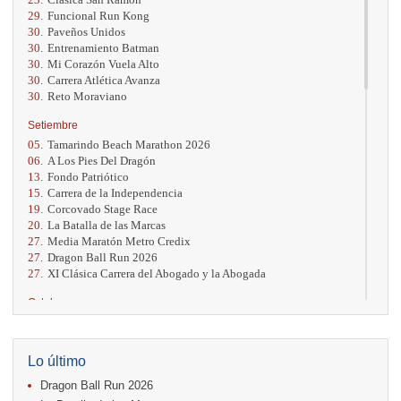
29.
Funcional Run Kong
30.
Paveños Unidos
30.
Entrenamiento Batman
30.
Mi Corazón Vuela Alto
30.
Carrera Atlética Avanza
30.
Reto Moraviano
Setiembre
05.
Tamarindo Beach Marathon 2026
06.
A Los Pies Del Dragón
13.
Fondo Patriótico
15.
Carrera de la Independencia
19.
Corcovado Stage Race
20.
La Batalla de las Marcas
27.
Media Maratón Metro Credix
27.
Dragon Ball Run 2026
27.
XI Clásica Carrera del Abogado y la Abogada
Octubre
04.
AVON Cada Paso Es Por Vos
04.
San Carlos Rosa
04.
Relevos Tres Ríos
Lo último
04.
Kilómetros Rosa
Dragon Ball Run 2026
11.
Run In The City