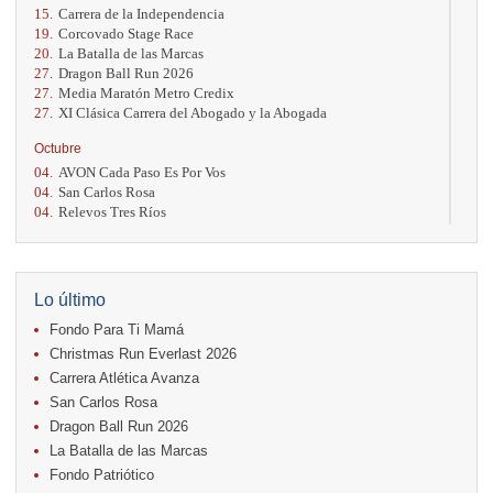
15.
Carrera de la Independencia
19.
Corcovado Stage Race
20.
La Batalla de las Marcas
27.
Dragon Ball Run 2026
27.
Media Maratón Metro Credix
27.
XI Clásica Carrera del Abogado y la Abogada
Octubre
04.
AVON Cada Paso Es Por Vos
04.
San Carlos Rosa
04.
Relevos Tres Ríos
04.
Kilómetros Rosa
11.
Run In The City
17.
Caribe Paradise Run
18.
Casa Turire Trail Run
Lo último
18.
Warriors Run Circuit
Fondo Para Ti Mamá
18.
Samsung Jacó Beach Half Marathon 2026
25.
KRun by Under Armour
Christmas Run Everlast 2026
25.
Run Alajuela
Carrera Atlética Avanza
31.
Halloween Fun Run
San Carlos Rosa
Noviembre
Dragon Ball Run 2026
08.
Lindora Run
La Batalla de las Marcas
15.
Entre Pan y Rosas
Fondo Patriótico