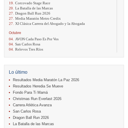
19.
Corcovado Stage Race
20.
La Batalla de las Marcas
27.
Dragon Ball Run 2026
27.
Media Maratón Metro Credix
27.
XI Clásica Carrera del Abogado y la Abogada
Octubre
04.
AVON Cada Paso Es Por Vos
04.
San Carlos Rosa
04.
Relevos Tres Ríos
04.
Kilómetros Rosa
11.
Run In The City
17.
Caribe Paradise Run
18.
Casa Turire Trail Run
Lo último
18.
Warriors Run Circuit
Resultados Media Maratón La Paz 2026
18.
Samsung Jacó Beach Half Marathon 2026
25.
KRun by Under Armour
Resultados Heredia Se Mueve
25.
Run Alajuela
Fondo Para Ti Mamá
31.
Halloween Fun Run
Christmas Run Everlast 2026
Noviembre
Carrera Atlética Avanza
08.
Lindora Run
San Carlos Rosa
15.
Entre Pan y Rosas
Dragon Ball Run 2026
La Batalla de las Marcas
Diciembre