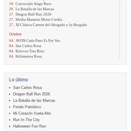
19.
Corcovado Stage Race
20.
La Batalla de las Marcas
27.
Dragon Ball Run 2026
27.
Media Maratón Metro Credix
27.
XI Clásica Carrera del Abogado y la Abogada
Octubre
04.
AVON Cada Paso Es Por Vos
04.
San Carlos Rosa
04.
Relevos Tres Ríos
04.
Kilómetros Rosa
11.
Run In The City
17.
Caribe Paradise Run
18.
Casa Turire Trail Run
18.
Warriors Run Circuit
Lo último
18.
Samsung Jacó Beach Half Marathon 2026
San Carlos Rosa
25.
KRun by Under Armour
25.
Run Alajuela
Dragon Ball Run 2026
31.
Halloween Fun Run
La Batalla de las Marcas
Fondo Patriótico
Noviembre
Mi Corazón Vuela Alto
08.
Lindora Run
15.
Entre Pan y Rosas
Run In The City
Halloween Fun Run
Diciembre