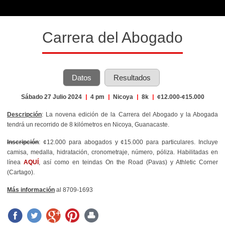
Carrera del Abogado
Datos
Resultados
Sábado 27 Julio 2024
|
4 pm
|
Nicoya
|
8k
|
¢12.000-¢15.000
Descripción
: La novena edición de la Carrera del Abogado y la Abogada
tendrá un recorrido de 8 kilómetros en Nicoya, Guanacaste.
Inscripción
: ¢12.000 para abogados y ¢15.000 para particulares. Incluye
camisa, medalla, hidratación, cronometraje, número, póliza. Habilitadas en
línea
AQUÍ
, así como en teindas On the Road (Pavas) y Athletic Corner
(Cartago).
Más información
al 8709-1693