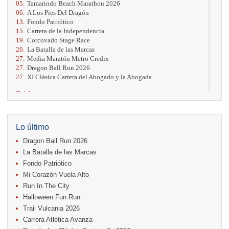
05.
Tamarindo Beach Marathon 2026
06.
A Los Pies Del Dragón
13.
Fondo Patriótico
15.
Carrera de la Independencia
19.
Corcovado Stage Race
20.
La Batalla de las Marcas
27.
Media Maratón Metro Credix
27.
Dragon Ball Run 2026
27.
XI Clásica Carrera del Abogado y la Abogada
Octubre
04.
AVON Cada Paso Es Por Vos
04.
San Carlos Rosa
04.
Relevos Tres Ríos
Lo último
04.
Kilómetros Rosa
Dragon Ball Run 2026
11.
Run In The City
17.
Caribe Paradise Run
La Batalla de las Marcas
18.
Casa Turire Trail Run
Fondo Patriótico
18.
Samsung Jacó Beach Half Marathon 2026
Mi Corazón Vuela Alto
18.
Warriors Run Circuit
Run In The City
25.
KRun by Under Armour
25.
Run Alajuela
Halloween Fun Run
31.
Halloween Fun Run
Trail Vulcania 2026
Carrera Atlética Avanza
Noviembre