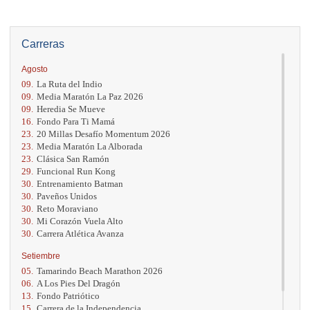
Carreras
Agosto
09.
La Ruta del Indio
09.
Media Maratón La Paz 2026
09.
Heredia Se Mueve
16.
Fondo Para Ti Mamá
23.
20 Millas Desafío Momentum 2026
23.
Media Maratón La Alborada
23.
Clásica San Ramón
29.
Funcional Run Kong
30.
Entrenamiento Batman
30.
Paveños Unidos
30.
Reto Moraviano
30.
Mi Corazón Vuela Alto
30.
Carrera Atlética Avanza
Setiembre
05.
Tamarindo Beach Marathon 2026
06.
A Los Pies Del Dragón
13.
Fondo Patriótico
15.
Carrera de la Independencia