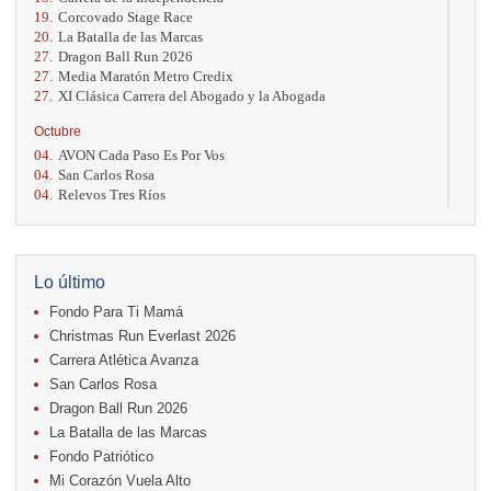
19.
Corcovado Stage Race
20.
La Batalla de las Marcas
27.
Dragon Ball Run 2026
27.
Media Maratón Metro Credix
27.
XI Clásica Carrera del Abogado y la Abogada
Octubre
04.
AVON Cada Paso Es Por Vos
04.
San Carlos Rosa
04.
Relevos Tres Ríos
04.
Kilómetros Rosa
11.
Run In The City
17.
Caribe Paradise Run
18.
Casa Turire Trail Run
Lo último
18.
Warriors Run Circuit
Fondo Para Ti Mamá
18.
Samsung Jacó Beach Half Marathon 2026
25.
KRun by Under Armour
Christmas Run Everlast 2026
25.
Run Alajuela
Carrera Atlética Avanza
31.
Halloween Fun Run
San Carlos Rosa
Noviembre
Dragon Ball Run 2026
08.
Lindora Run
La Batalla de las Marcas
15.
Entre Pan y Rosas
Fondo Patriótico
Mi Corazón Vuela Alto
Diciembre