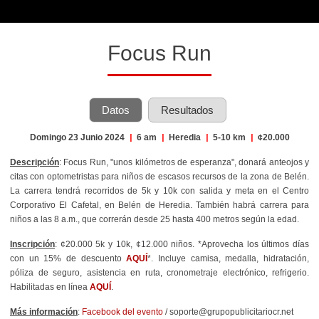
Focus Run
Datos
Resultados
Domingo 23 Junio 2024
|
6 am
|
Heredia
|
5-10 km
|
¢20.000
Descripción
: Focus Run, "unos kilómetros de esperanza", donará anteojos y
citas con optometristas para niños de escasos recursos de la zona de Belén.
La carrera tendrá recorridos de 5k y 10k con salida y meta en el Centro
Corporativo El Cafetal, en Belén de Heredia. También habrá carrera para
niños a las 8 a.m., que correrán desde 25 hasta 400 metros según la edad.
Inscripción
: ¢20.000 5k y 10k, ¢12.000 niños. *Aprovecha los últimos días
con un 15% de descuento
AQUÍ
*. Incluye camisa, medalla, hidratación,
póliza de seguro, asistencia en ruta, cronometraje electrónico, refrigerio.
Habilitadas en línea
AQUÍ
.
Más información
:
Facebook del evento
/ soporte@grupopublicitariocr.net