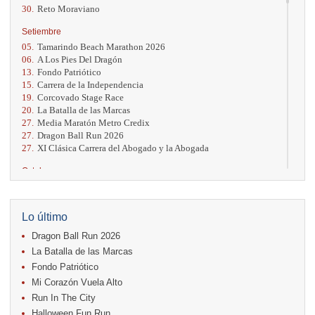
30.
Reto Moraviano
Setiembre
05.
Tamarindo Beach Marathon 2026
06.
A Los Pies Del Dragón
13.
Fondo Patriótico
15.
Carrera de la Independencia
19.
Corcovado Stage Race
20.
La Batalla de las Marcas
27.
Media Maratón Metro Credix
27.
Dragon Ball Run 2026
27.
XI Clásica Carrera del Abogado y la Abogada
Octubre
04.
AVON Cada Paso Es Por Vos
04.
San Carlos Rosa
04.
Relevos Tres Ríos
Lo último
04.
Kilómetros Rosa
Dragon Ball Run 2026
11.
Run In The City
17.
Caribe Paradise Run
La Batalla de las Marcas
18.
Casa Turire Trail Run
Fondo Patriótico
18.
Samsung Jacó Beach Half Marathon 2026
Mi Corazón Vuela Alto
18.
Warriors Run Circuit
Run In The City
25.
KRun by Under Armour
25.
Run Alajuela
Halloween Fun Run