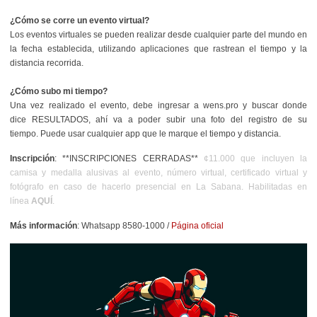
¿Cómo se corre un evento virtual?
Los eventos virtuales se pueden realizar desde cualquier parte del mundo en
la fecha establecida, utilizando aplicaciones que rastrean el tiempo y la
distancia recorrida.
¿Cómo subo mi tiempo?
Una vez realizado el evento, debe ingresar a wens.pro y buscar donde
dice
RESULTADOS
, ahí va a poder subir una foto del registro de su
tiempo.
Puede usar cualquier app que le marque el tiempo y distancia
.
Inscripción
: **INSCRIPCIONES CERRADAS**
¢11.000 que incluyen la
camisa y medalla alusivas al evento, número virtual, certificado virtual y
fotógrafo en caso de hacerlo presencial en La Sabana. Habilitadas en
línea
AQUÍ
.
Más información
: Whatsapp 8580-1000 /
Página oficial