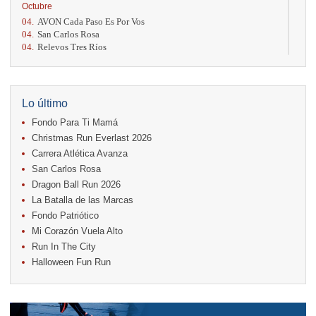
Octubre
04.
AVON Cada Paso Es Por Vos
04.
San Carlos Rosa
04.
Relevos Tres Ríos
04.
Kilómetros Rosa
11.
Run In The City
17.
Caribe Paradise Run
18.
Casa Turire Trail Run
Lo último
18.
Warriors Run Circuit
Fondo Para Ti Mamá
18.
Samsung Jacó Beach Half Marathon 2026
25.
KRun by Under Armour
Christmas Run Everlast 2026
25.
Run Alajuela
Carrera Atlética Avanza
31.
Halloween Fun Run
San Carlos Rosa
Noviembre
Dragon Ball Run 2026
08.
Lindora Run
La Batalla de las Marcas
15.
Entre Pan y Rosas
Fondo Patriótico
Mi Corazón Vuela Alto
Diciembre
Run In The City
06.
Trail Vulcania 2026
Halloween Fun Run
12.
Media Maratón Puntarenas 2026
13.
Christmas Run Everlast 2026
Carreras anteriores