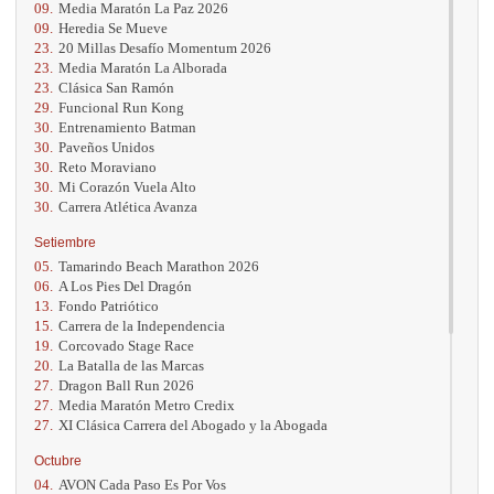
09.
Media Maratón La Paz 2026
09.
Heredia Se Mueve
23.
20 Millas Desafío Momentum 2026
23.
Media Maratón La Alborada
23.
Clásica San Ramón
29.
Funcional Run Kong
30.
Entrenamiento Batman
30.
Paveños Unidos
30.
Reto Moraviano
30.
Mi Corazón Vuela Alto
30.
Carrera Atlética Avanza
Setiembre
05.
Tamarindo Beach Marathon 2026
06.
A Los Pies Del Dragón
13.
Fondo Patriótico
15.
Carrera de la Independencia
19.
Corcovado Stage Race
20.
La Batalla de las Marcas
27.
Dragon Ball Run 2026
27.
Media Maratón Metro Credix
27.
XI Clásica Carrera del Abogado y la Abogada
Octubre
04.
AVON Cada Paso Es Por Vos