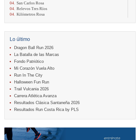
04.
San Carlos Rosa
04.
Relevos Tres Ríos
04.
Kilómetros Rosa
11.
Run In The City
17.
Caribe Paradise Run
18.
Casa Turire Trail Run
18.
Warriors Run Circuit
Lo último
18.
Samsung Jacó Beach Half Marathon 2026
Dragon Ball Run 2026
25.
KRun by Under Armour
25.
Run Alajuela
La Batalla de las Marcas
31.
Halloween Fun Run
Fondo Patriótico
Mi Corazón Vuela Alto
Noviembre
Run In The City
08.
Lindora Run
15.
Entre Pan y Rosas
Halloween Fun Run
Trail Vulcania 2026
Diciembre
Carrera Atlética Avanza
06.
Trail Vulcania 2026
Resultados Clásica Santaneña 2026
12.
Media Maratón Puntarenas 2026
Resultados Run Costa Rica by PLS
Carreras anteriores