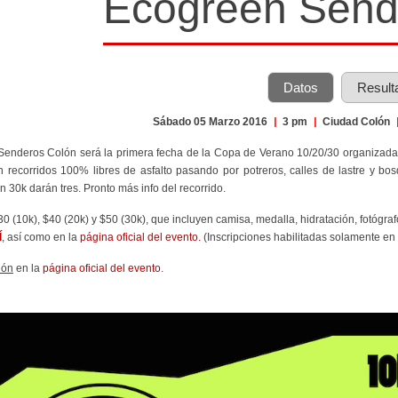
Ecogreen Send
Datos
Result
Sábado 05 Marzo 2016
|
3 pm
|
Ciudad Colón
 Senderos Colón será la primera fecha de la Copa de Verano 10/20/30 organizada
 recorridos 100% libres de asfalto pasando por potreros, calles de lastre y bos
n 30k darán tres. Pronto más info del recorrido.
$30 (10k), $40 (20k) y $50 (30k), que incluyen camisa, medalla, hidratación, fotógra
Í
, así como en la
página oficial del evento.
(Inscripciones habilitadas solamente en 
ión
en la
página oficial del evento
.