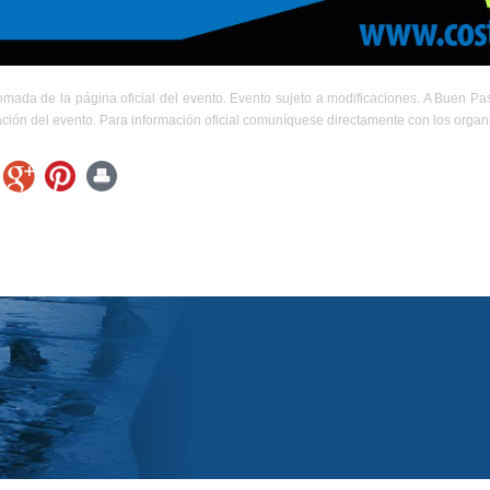
omada de la página oficial del evento. Evento sujeto a modificaciones. A Buen P
ación del evento. Para información oficial comuníquese directamente con los organ