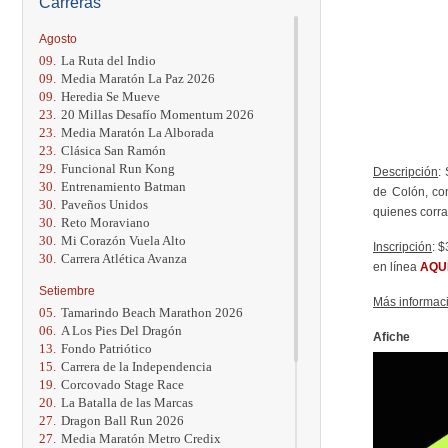
Carreras
Agosto
09.
La Ruta del Indio
09.
Media Maratón La Paz 2026
09.
Heredia Se Mueve
23.
20 Millas Desafío Momentum 2026
23.
Media Maratón La Alborada
23.
Clásica San Ramón
29.
Funcional Run Kong
Descripción
:
30.
Entrenamiento Batman
de Colón, con
30.
Paveños Unidos
quienes corra
30.
Reto Moraviano
30.
Mi Corazón Vuela Alto
Inscripción
: 
30.
Carrera Atlética Avanza
en línea
AQU
Setiembre
Más informac
05.
Tamarindo Beach Marathon 2026
06.
A Los Pies Del Dragón
Afiche
13.
Fondo Patriótico
15.
Carrera de la Independencia
19.
Corcovado Stage Race
20.
La Batalla de las Marcas
27.
Dragon Ball Run 2026
27.
Media Maratón Metro Credix