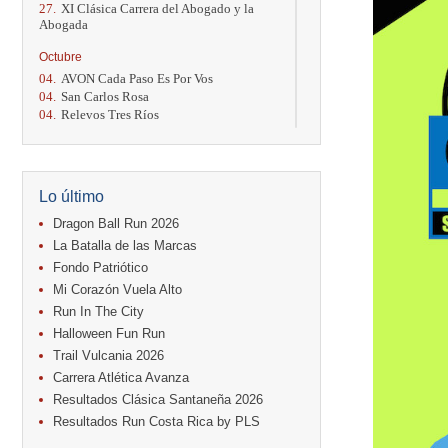
27.
XI Clásica Carrera del Abogado y la
Abogada
Octubre
04.
AVON Cada Paso Es Por Vos
04.
San Carlos Rosa
04.
Relevos Tres Ríos
04.
Kilómetros Rosa
11.
Run In The City
17.
Caribe Paradise Run
18.
Casa Turire Trail Run
Lo último
18.
Warriors Run Circuit
18.
Samsung Jacó Beach Half Marathon
Dragon Ball Run 2026
2026
La Batalla de las Marcas
25.
KRun by Under Armour
Fondo Patriótico
25.
Run Alajuela
Mi Corazón Vuela Alto
31.
Halloween Fun Run
Run In The City
Noviembre
Halloween Fun Run
08.
Lindora Run
Trail Vulcania 2026
15.
Entre Pan y Rosas
Carrera Atlética Avanza
Diciembre
Resultados Clásica Santaneña 2026
06.
Trail Vulcania 2026
Resultados Run Costa Rica by PLS
12.
Media Maratón Puntarenas 2026