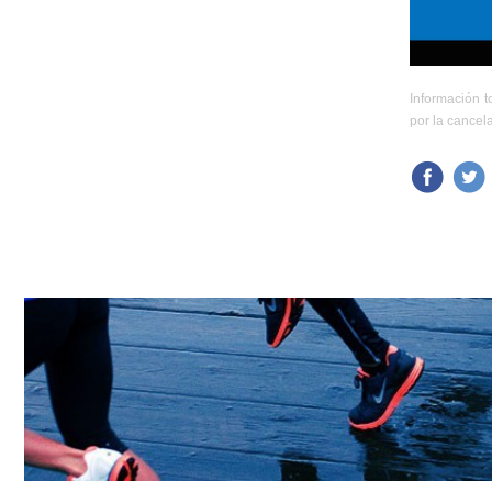
Información t
por la cancel