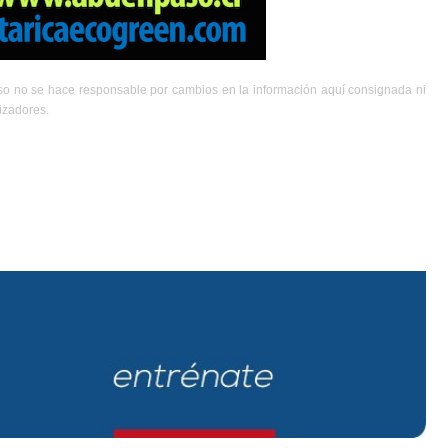
aso no se hace responsable por cambios en la información aquí consignada ni
izadores.