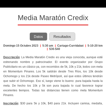
Media Maratón Credix
Datos
Resultados
Domingo 15 Octubre 2023
|
5:30 am
|
Cartago-Curridabat
|
5-10-20 km
|
$30-$40
Descripción
: La Media Maratón Credix es una vieja conocida, aunque esté
estrenando nombre y patrocinador. El evento organizador por Grupo
Publicitario es un clásico ya, con recorridos de 5k, 10k y 21k, todos con meta
en Momentum Pinares. Los 5k saldrán desde Tres Ríos, los 10k desde
Ochomogo y los 21k desde Paseo Metrópoli, así que estos últimos tendrán
que subir el Ochomogo. Eso sí, luego viene lo bueno: pura bajada hasta la
meta. De hecho los 10k y 5k son pura bajada lo cual favorece lograr
excelentes tiempos. Todas las distancias tienen como meta Momentum
Pinares.
Inscripción
: $30 para 5k y 10k, $40 para 21k. Incluyen camisa, medalla,