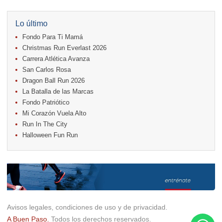
11.
Run In The City
17.
Caribe Paradise Run
18.
Casa Turire Trail Run
Lo último
18.
Warriors Run Circuit
Fondo Para Ti Mamá
18.
Samsung Jacó Beach Half Marathon 2026
25.
KRun by Under Armour
Christmas Run Everlast 2026
25.
Run Alajuela
Carrera Atlética Avanza
31.
Halloween Fun Run
San Carlos Rosa
Noviembre
Dragon Ball Run 2026
08.
Lindora Run
La Batalla de las Marcas
15.
Entre Pan y Rosas
Fondo Patriótico
Mi Corazón Vuela Alto
Diciembre
Run In The City
06.
Trail Vulcania 2026
Halloween Fun Run
12.
Media Maratón Puntarenas 2026
13.
Christmas Run Everlast 2026
Carreras anteriores
Avisos legales, condiciones de uso y de privacidad.
A Buen Paso.
Todos los derechos reservados.