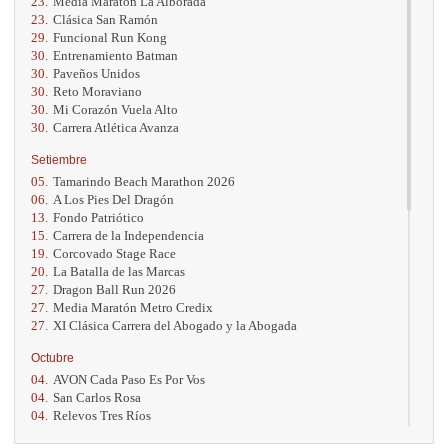
23.
Media Maratón La Alborada
23.
Clásica San Ramón
29.
Funcional Run Kong
30.
Entrenamiento Batman
30.
Paveños Unidos
30.
Reto Moraviano
30.
Mi Corazón Vuela Alto
30.
Carrera Atlética Avanza
Setiembre
05.
Tamarindo Beach Marathon 2026
06.
A Los Pies Del Dragón
13.
Fondo Patriótico
15.
Carrera de la Independencia
19.
Corcovado Stage Race
20.
La Batalla de las Marcas
27.
Dragon Ball Run 2026
27.
Media Maratón Metro Credix
27.
XI Clásica Carrera del Abogado y la Abogada
Octubre
04.
AVON Cada Paso Es Por Vos
04.
San Carlos Rosa
04.
Relevos Tres Ríos
04.
Kilómetros Rosa